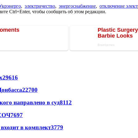
Укрэнерго
,
электричество
,
энергоснабжение
,
отключение элект
те Ctrl+Enter, чтобы сообщить об этом редакции.
х
29616
Донбасса
22700
кого направлено в суд
8112
 СОЧ
7697
 входит в комплект
3779