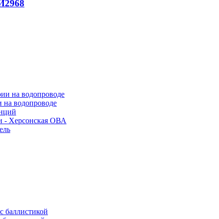
И
2968
и на водопроводе
анций
и - Херсонская ОВА
ель