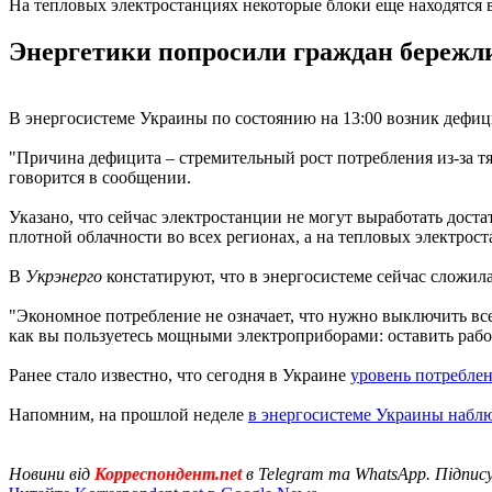
На тепловых электростанциях некоторые блоки еще находятся 
Энергетики попросили граждан бережлив
В энергосистеме Украины по состоянию на 13:00 возник дефиц
"Причина дефицита – стремительный рост потребления из-за т
говорится в сообщении.
Указано, что сейчас электростанции не могут выработать дост
плотной облачности во всех регионах, а на тепловых электрост
В
Укрэнерго
констатируют, что в энергосистеме сейчас сложила
"Экономное потребление не означает, что нужно выключить все 
как вы пользуетесь мощными электроприборами: оставить работа
Ранее стало известно, что сегодня в Украине
уровень потребле
Напомним, на прошлой неделе
в энергосистеме Украины набл
Новини від
Корреспондент.net
в Telegram та WhatsApp. Підпис