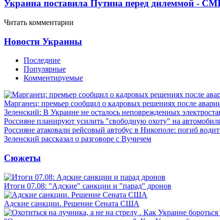
Украина поставила Путина перед дилеммой - СМ
Читать комментарии
Новости Украины
Последние
Популярные
Комментируемые
Марганец: премьер сообщил о кадровых решениях после авари
Зеленский: В Украине не осталось неповрежденных электрост
Россияне планируют усилить "свободную охоту" на автомобил
Россияне атаковали рейсовый автобус в Никополе: погиб водит
Зеленский рассказал о разговоре с Вучичем
Сюжеты
Итоги 07.08: "Адские" санкции и "парад" дронов
Адские санкции. Решение Сената США