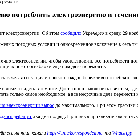
в ремонте
о потреблять электроэнергию в течение 
ит электроэнергии. Об этом
сообщило
Укрэнерго
в среду, 29 ноя
яжелых погодных условий и одновременное включение в сеть тыс
аточно электроэнергии, чтобы удовлетворить все потребности по
анциях некоторые блоки еще находятся в ремонте.
сь тяжелая ситуация и просят граждан бережливо потреблять эле
в доме и сидеть в темноте. Достаточно выключить свет там, где 
ть только самое необходимое, а все несрочные дела перенести н
ния электроэнергии вырос
до максимального. При этом графики 
юдался дефицит
два дня подряд. Пришлось привлекать аварийную
уйтесь на наші канали
https://t.me/korrespondentnet
та
WhatsApp