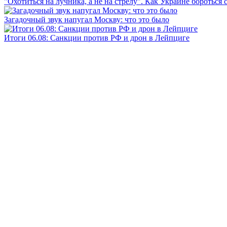
"Охотиться на лучника, а не на стрелу". Как Украине бороться 
Загадочный звук напугал Москву: что это было
Итоги 06.08: Санкции против РФ и дрон в Лейпциге