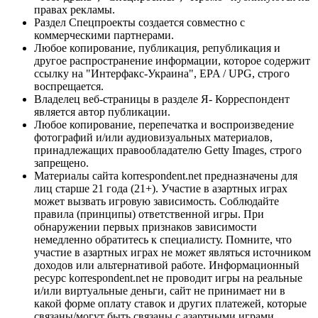
правах рекламы.
Раздел Спецпроекты создается совместно с
коммерческими партнерами.
Любое копирование, публикация, републикация и
другое распространение информации, которое содержит
ссылку на "Интерфакс-Украина", EPA / UPG, строго
воспрещается.
Владелец веб-страницы в разделе Я- Корреспондент
является автор публикации.
Любое копирование, перепечатка и воспроизведение
фотографий и/или аудиовизуальных материалов,
принадлежащих правообладателю Getty Images, строго
запрещено.
Материалы сайта korrespondent.net предназначены для
лиц старше 21 года (21+). Участие в азартных играх
может вызвать игровую зависимость. Соблюдайте
правила (принципы) ответственной игры. При
обнаружении первых признаков зависимости
немедленно обратитесь к специалисту. Помните, что
участие в азартных играх не может являться источником
доходов или альтернативой работе. Информационный
ресурс korrespondent.net не проводит игры на реальные
и/или виртуальные деньги, сайт не принимает ни в
какой форме оплату ставок и других платежей, которые
связаны/могут быть связаны с азартными играми,