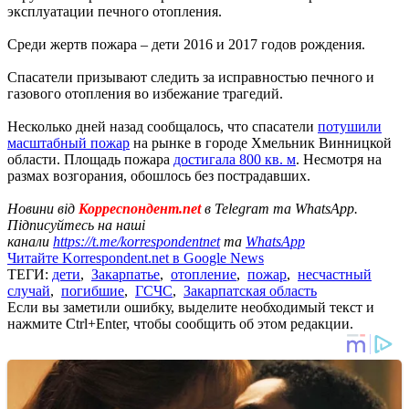
эксплуатации печного отопления.
Среди жертв пожара – дети 2016 и 2017 годов рождения.
Спасатели призывают следить за исправностью печного и
газового отопления во избежание трагедий.
Несколько дней назад сообщалось, что спасатели
потушили
масштабный пожар
на рынке в городе Хмельник Винницкой
области. Площадь пожара
достигала 800 кв. м
. Несмотря на
размах возгорания, обошлось без пострадавших.
Новини від
Корреспондент.net
в Telegram та WhatsApp.
Підписуйтесь на наші
канали
https://t.me/korrespondentnet
та
WhatsApp
Читайте Korrespondent.net в Google News
ТЕГИ:
дети
,
Закарпатье
,
отопление
,
пожар
,
несчастный
случай
,
погибшие
,
ГСЧС
,
Закарпатская область
Если вы заметили ошибку, выделите необходимый текст и
нажмите Ctrl+Enter, чтобы сообщить об этом редакции.