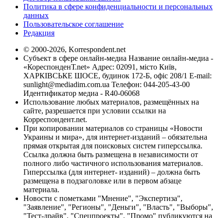
Политика в сфере конфиденциальности и персональных
данных
Пользовательское соглашение
Редакция
© 2000-2026, Korrespondent.net
Субъект в сфере онлайн-медиа Название онлайн-медиа -
«КореспонденТ.net» Адрес: 02091, місто Київ,
ХАРКІВСЬКЕ ШОСЕ, будинок 172-Б, офіс 208/1 E-mail:
sunlight@mediadim.com.ua
Телефон: 044-205-43-00
Идентификатор медиа - R40-06068
Использование любых материалов, размещённых на
сайте, разрешается при условии ссылки на
Корреспондент.net.
При копировании материалов со страницы «Новости
Украины и мира», для интернет-изданий – обязательна
прямая открытая для поисковых систем гиперссылка.
Ссылка должна быть размещена в независимости от
полного либо частичного использования материалов.
Гиперссылка (для интернет- изданий) – должна быть
размещена в подзаголовке или в первом абзаце
материала.
Новости с пометками "Мнение", "Экспертиза",
"Заявление", "Регионы", "Деньги", "Власть", "Выборы",
"Тест-драйв", "Спецпроекты", "Промо" публикуются на