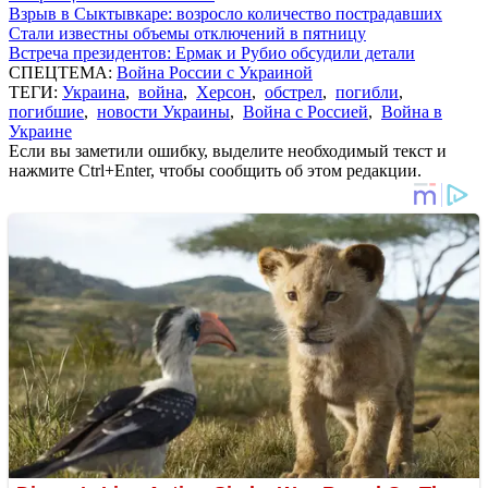
Взрыв в Сыктывкаре: возросло количество пострадавших
Стали известны объемы отключений в пятницу
Встреча президентов: Ермак и Рубио обсудили детали
СПЕЦТЕМА:
Война России с Украиной
ТЕГИ:
Украина
,
война
,
Херсон
,
обстрел
,
погибли
,
погибшие
,
новости Украины
,
Война с Россией
,
Война в
Украине
Если вы заметили ошибку, выделите необходимый текст и
нажмите Ctrl+Enter, чтобы сообщить об этом редакции.