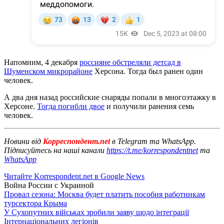
Напомним, 4 декабря
россияне обстреляли детсад в
Шуменском микрорайоне
Херсона. Тогда был ранен один
человек.
А два дня назад российские снаряды попали в многоэтажку в
Херсоне.
Тогда погибли двое
и получили ранения семь
человек.
Новини від
Корреспондент.net
в Telegram та WhatsApp.
Підписуйтесь на наші канали
https://t.me/korrespondentnet
та
WhatsApp
Читайте Korrespondent.net в Google News
Война России с Украиной
Провал сезона: Москва будет платить пособия работникам
турсектора Крыма
У Сухопутних військах зробили заяву щодо інтеграції
Інтернаціональних легіонів