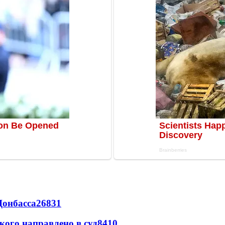
Донбасса
26831
кого направлено в суд
8410