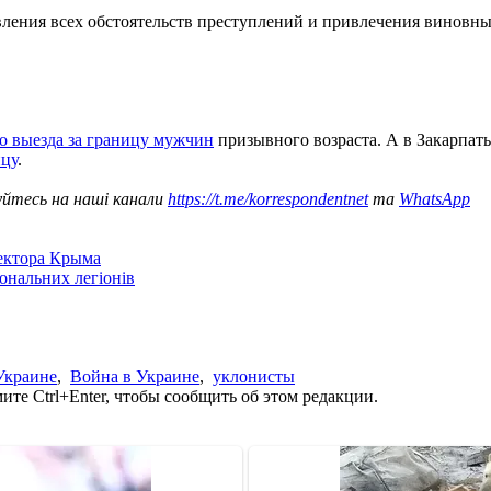
вления всех обстоятельств преступлений и привлечения виновны
о выезда за границу мужчин
призывного возраста. А в Закарпат
ицу
.
уйтесь на наші канали
https://t.me/korrespondentnet
та
WhatsApp
сектора Крыма
іональних легіонів
Украине
,
Война в Украине
,
уклонисты
те Ctrl+Enter, чтобы сообщить об этом редакции.