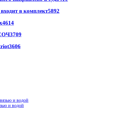
 входит в комплект
5892
х
4614
 СОЧ
3709
riot
3606
язью и водой