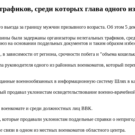
рафиков, среди которых глава одного и
о выезда за границу мужчин призывного возраста. Об этом 5 де
аины были задержаны организаторы нелегальных трафиков, среди
юз на основании поддельных документов и таким образом избе
, в зависимости от региона, срочности побега и "объема кошельк
ла руководителя одного из районных военкоматов, который пере
е данные военнообязанных в информационную систему Шлях в к
рый продавал уклонистам освидетельствование военно-врачебно
в военкомате и среди должностных лиц ВВК.
 которые продавали уклонистам поддельные справки о непригод
 связи в одном из местных военкоматов областного центра.