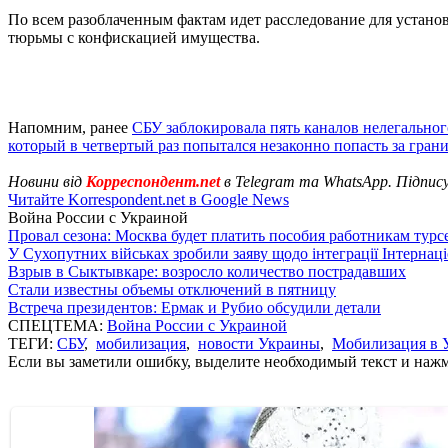
По всем разоблаченным фактам идет расследование для устано
тюрьмы с конфискацией имущества.
Напомним, ранее
СБУ заблокировала пять каналов нелегальног
который в четвертый раз попытался незаконно попасть за гран
Новини від
Корреспондент.net
в Telegram та WhatsApp. Підпис
Читайте Korrespondent.net в Google News
Война России с Украиной
Провал сезона: Москва будет платить пособия работникам тур
У Сухопутних військах зробили заяву щодо інтеграції Інтернац
Взрыв в Сыктывкаре: возросло количество пострадавших
Стали известны объемы отключений в пятницу
Встреча президентов: Ермак и Рубио обсудили детали
СПЕЦТЕМА:
Война России с Украиной
ТЕГИ:
СБУ
,
мобилизация
,
новости Украины
,
Мобилизация в 
Если вы заметили ошибку, выделите необходимый текст и нажми