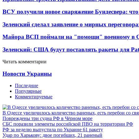
ВСУ получили новое снаряжение Бундесвера: что
Зеленский сделал заявление о мирных переговора
Майора ВСП поймали на "помощи" военному в
Зеленский: США будут поставлять ракеты для Pat
Читать комментарии
Новости Украины
Последние
Популярные
Комментируемые
В Одессе увеличилось количество раненых, есть перебои со св
Повреждены три судна РФ в Чёрном море
СБС поразили элементы российской ПВО на территории РФ
РФ за неделю выпустила по Украине 61 ракету
Удар по Харькову: двое погибших, 21 раненый