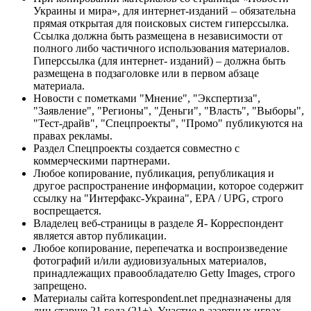
Украины и мира», для интернет-изданий – обязательна
прямая открытая для поисковых систем гиперссылка.
Ссылка должна быть размещена в независимости от
полного либо частичного использования материалов.
Гиперссылка (для интернет- изданий) – должна быть
размещена в подзаголовке или в первом абзаце
материала.
Новости с пометками "Мнение", "Экспертиза",
"Заявление", "Регионы", "Деньги", "Власть", "Выборы",
"Тест-драйв", "Спецпроекты", "Промо" публикуются на
правах рекламы.
Раздел Спецпроекты создается совместно с
коммерческими партнерами.
Любое копирование, публикация, републикация и
другое распространение информации, которое содержит
ссылку на "Интерфакс-Украина", EPA / UPG, строго
воспрещается.
Владелец веб-страницы в разделе Я- Корреспондент
является автор публикации.
Любое копирование, перепечатка и воспроизведение
фотографий и/или аудиовизуальных материалов,
принадлежащих правообладателю Getty Images, строго
запрещено.
Материалы сайта korrespondent.net предназначены для
лиц старше 21 года (21+). Участие в азартных играх