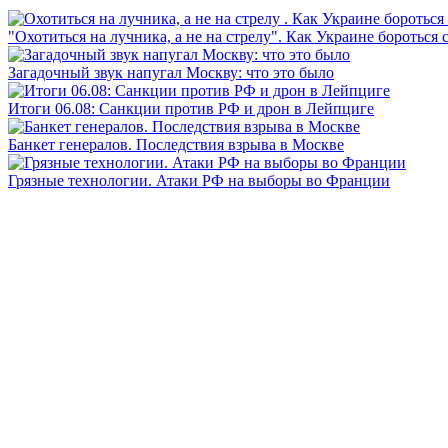
"Охотиться на лучника, а не на стрелу". Как Украине бороться 
Загадочный звук напугал Москву: что это было
Итоги 06.08: Санкции против РФ и дрон в Лейпциге
Банкет генералов. Последствия взрыва в Москве
Грязные технологии. Атаки РФ на выборы во Франции