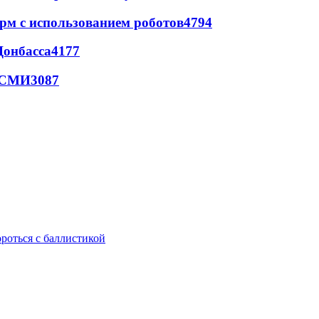
рм с использованием роботов
4794
Донбасса
4177
- СМИ
3087
ороться с баллистикой