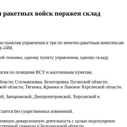
и ракетных войск поражен склад
по пунктам управления и три по зенитно-ракетным комплексам
у-24М.
ой техники, одному пункту управления, одному складу
о огня по позициям ВСУ и населенным пунктам.
ласти; Стельмаховка, Белогоровка Луганской области;
ой области; Тягинка, Крынки и Львовое Херсонской области.
ой, Запорожской, Днепропетровской, Херсонской и
тается без существенных изменений.
ктивную диверсионную деятельность с целью недопущения
ственной границы в Белгородской области.