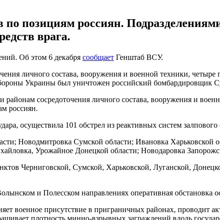
в по позициям россиян. Подразделениям
редств врага.
ений. Об этом 6 декабря
сообщает
Генштаб ВСУ.
чения личного состава, вооружения и военной техники, четыре 
обороны Украины был уничтожен российский бомбардировщик С
 районам сосредоточения личного состава, вооружения и военн
ам россиян.
удара, осуществила 101 обстрел из реактивных систем залповог
сти; Новодмитровка Сумской области; Ивановка Харьковской об
хайловка, Урожайное Донецкой области; Новодаровка Запорожск
нктов Черниговской, Сумской, Харьковской, Луганской, Донецк
Волынском и Полесском направлениях оперативная обстановка ос
яет военное присутствие в приграничных районах, проводит а
ащивает плотность минно-взрывных заграждений вдоль государ