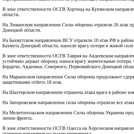
В зоне ответственности ОСГВ Хортица на Купянском направле
области.
На Лиманском направлении Силы обороны отразили 26 атак про
Донецкой области.
На Бахмутском направлении ВСУ отразили 10 атак РФ в райо
Бахмута Донецкой области, наносят врагу потери в живой силе
В зоне ответственности ОСГВ Таврия на Авдеевском направле
устойчиво держат оборону, нанося врагу значительные потери
Бердичи, Авдеевки, Северного, Первомайского Донецкой облас
На Марьинском направлении Силы обороны продолжают сдержи
защитниками отбито 18 атак.
На Шахтерском направлении отражена атака врага в районе ю
На Запорожском направлении силы обороны отразили все атаки
На Мелитопольском направлении Силы обороны Украины продо
линии фронта.
В зоне ответственности ОСГВ Одесса на Херсонском направле
огненное поражение по тылам противника.