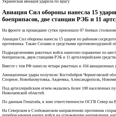
Украинская авиация ударила по врагу
Авиация Сил обороны нанесла 15 ударо
боеприпасов, две станции РЭБ и 11 артс
На фронте за прошедшие сутки произошло 97 боевых столкнов
Авиация Сил обороны нанесла 15 ударов по районам сосредото
противника. Также Силами и средствами противовоздушной 
Подразделениями ракетных войск нанесено поражение по шести
боеприпасов, двум станциям РЭБ и 11 артиллерийским средств
Вместе с тем РФ нанесла четыре ракетных и 104 авиационных 
Авиационные удары получили: Костобобров Черниговской обла
Спорное, Новобахмутовка, Авдеевка, Александрополь, Новоми
Под артиллерийским огнем оказались более 100 населенных пу
Николаевской областей.
По данным Генштаба, в зоне ответственности ОСГВ Север на 
На Северском и Слобожанском направлениях противник сохран
перебрасывания наших войск на угрожающие направления, нар