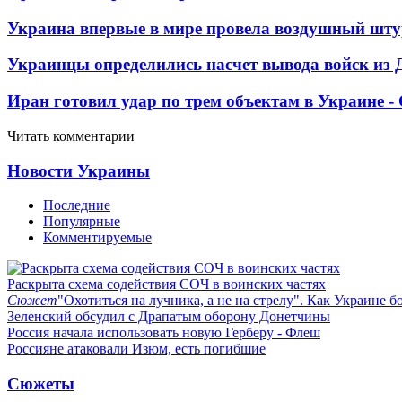
Украина впервые в мире провела воздушный шту
Украинцы определились насчет вывода войск из 
Иран готовил удар по трем объектам в Украине 
Читать комментарии
Новости Украины
Последние
Популярные
Комментируемые
Раскрыта схема содействия СОЧ в воинских частях
Сюжет
"Охотиться на лучника, а не на стрелу". Как Украине б
Зеленский обсудил с Драпатым оборону Донетчины
Россия начала использовать новую Герберу - Флеш
Россияне атаковали Изюм, есть погибшие
Сюжеты