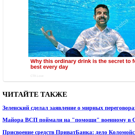
ЧИТАЙТЕ ТАКЖЕ
Зеленский сделал заявление о мирных переговора
Майора ВСП поймали на "помощи" военному в
Присвоение средств ПриватБанка: дело Коломойс