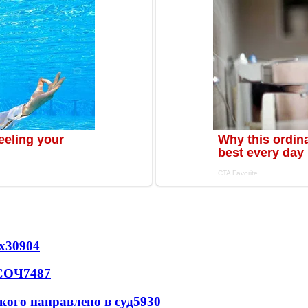
х
30904
 СОЧ
7487
кого направлено в суд
5930