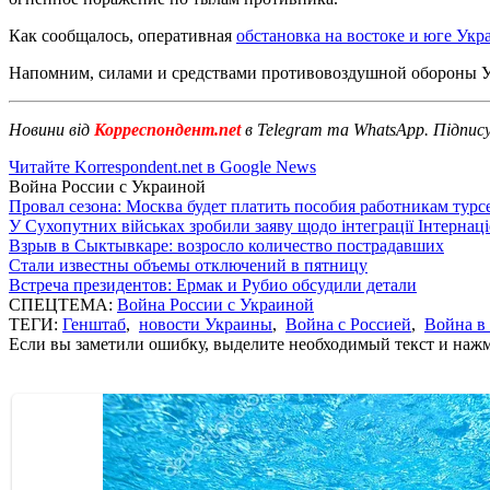
Как сообщалось, оперативная
обстановка на востоке и юге Ук
Напомним, силами и средствами противовоздушной обороны
Новини від
Корреспондент.net
в Telegram та WhatsApp. Підпис
Читайте Korrespondent.net в Google News
Война России с Украиной
Провал сезона: Москва будет платить пособия работникам тур
У Сухопутних військах зробили заяву щодо інтеграції Інтернац
Взрыв в Сыктывкаре: возросло количество пострадавших
Стали известны объемы отключений в пятницу
Встреча президентов: Ермак и Рубио обсудили детали
СПЕЦТЕМА:
Война России с Украиной
ТЕГИ:
Генштаб
,
новости Украины
,
Война с Россией
,
Война в
Если вы заметили ошибку, выделите необходимый текст и нажми