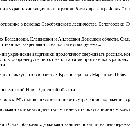
нии украинские защитники отразили 8 атак врага в районах Син
тивника в районах Серебрянского лесничества, Белогоровки Луг
нах Богдановки, Клещиевки и Андреевки Донецкой области. С
 и технике, закрепляются на достигнутых рубежах.
нии украинские защитники продолжают сдерживать россиян, ко
. Силы обороны успешно отразили 25 атак противника в районах
ти.
вать оккупантов в районах Красногоровки, Марьинки, Победы
жнее Золотой Нивы Донецкой области.
 войск РФ, пытавшихся восстановить утраченное положение в р
лжают активными действиями наносить оккупационным войскам
нии Силы обороны удерживают занятые позиции на левобережье 