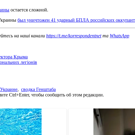
раины
остается сложной.
 Украины
был уничтожен 41 ударный БПЛА российских оккупант
уйтесь на наші канали
https://t.me/korrespondentnet
та
WhatsApp
сектора Крыма
іональних легіонів
 Украине
,
сводка Генштаба
те Ctrl+Enter, чтобы сообщить об этом редакции.