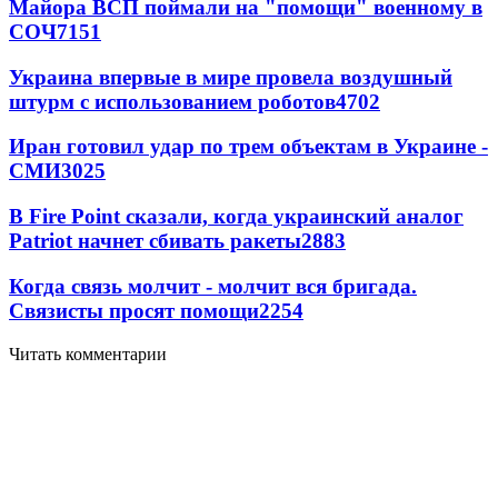
Майора ВСП поймали на "помощи" военному в
СОЧ
7151
Украина впервые в мире провела воздушный
штурм с использованием роботов
4702
Иран готовил удар по трем объектам в Украине -
СМИ
3025
В Fire Point сказали, когда украинский аналог
Patriot начнет сбивать ракеты
2883
Когда связь молчит - молчит вся бригада.
Связисты просят помощи
2254
Читать комментарии