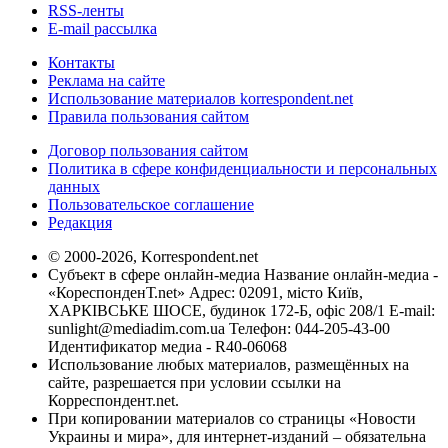
RSS-ленты
E-mail рассылка
Контакты
Реклама на сайте
Использование материалов korrespondent.net
Правила пользования сайтом
Договор пользования сайтом
Политика в сфере конфиденциальности и персональных
данных
Пользовательское соглашение
Редакция
© 2000-2026, Korrespondent.net
Субъект в сфере онлайн-медиа Название онлайн-медиа -
«КореспонденТ.net» Адрес: 02091, місто Київ,
ХАРКІВСЬКЕ ШОСЕ, будинок 172-Б, офіс 208/1 E-mail:
sunlight@mediadim.com.ua
Телефон: 044-205-43-00
Идентификатор медиа - R40-06068
Использование любых материалов, размещённых на
сайте, разрешается при условии ссылки на
Корреспондент.net.
При копировании материалов со страницы «Новости
Украины и мира», для интернет-изданий – обязательна