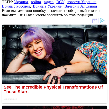
ТЕГИ:
Украина
,
война
,
видео
,
ВСУ
,
новости Украины
,
Война с Россией
,
Война в Украине
,
Валерий Залужный
Если вы заметили ошибку, выделите необходимый текст и
нажмите Ctrl+Enter, чтобы сообщить об этом редакции.