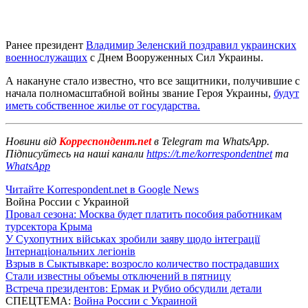
Ранее президент
Владимир Зеленский поздравил украинских
военнослужащих
с Днем Вооруженных Сил Украины.
А накануне стало известно, что все защитники, получившие с
начала полномасштабной войны звание Героя Украины,
будут
иметь собственное жилье от государства.
Новини від
Корреспондент.net
в Telegram та WhatsApp.
Підписуйтесь на наші канали
https://t.me/korrespondentnet
та
WhatsApp
Читайте Korrespondent.net в Google News
Война России с Украиной
Провал сезона: Москва будет платить пособия работникам
турсектора Крыма
У Сухопутних військах зробили заяву щодо інтеграції
Інтернаціональних легіонів
Взрыв в Сыктывкаре: возросло количество пострадавших
Стали известны объемы отключений в пятницу
Встреча президентов: Ермак и Рубио обсудили детали
СПЕЦТЕМА:
Война России с Украиной