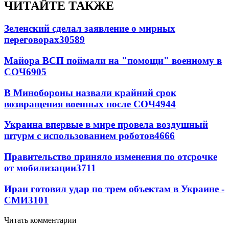
ЧИТАЙТЕ ТАКЖЕ
Зеленский сделал заявление о мирных
переговорах
30589
Майора ВСП поймали на "помощи" военному в
СОЧ
6905
В Минобороны назвали крайний срок
возвращения военных после СОЧ
4944
Украина впервые в мире провела воздушный
штурм с использованием роботов
4666
Правительство приняло изменения по отсрочке
от мобилизации
3711
Иран готовил удар по трем объектам в Украине -
СМИ
3101
Читать комментарии