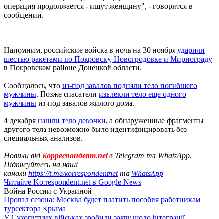
операция продолжается - ищут женщину", - говорится в
сообщении.
Напомним, российские войска в ночь на 30 ноября
ударили
шестью ракетами по Покровску, Новогродовке и Мирнограду
в Покровском районе Донецкой области.
Сообщалось, что
из-под завалов подняли тело погибшего
мужчины
. Позже спасатели
извлекли тело еще одного
мужчины
из-под завалов жилого дома.
4 декабря
нашли тело девочки
, а обнаруженные фрагменты
другого тела невозможно было идентифицировать без
специальных анализов.
Новини від
Корреспондент.net
в Telegram та WhatsApp.
Підписуйтесь на наші
канали
https://t.me/korrespondentnet
та
WhatsApp
Читайте Korrespondent.net в Google News
Война России с Украиной
Провал сезона: Москва будет платить пособия работникам
турсектора Крыма
У Сухопутних військах зробили заяву щодо інтеграції