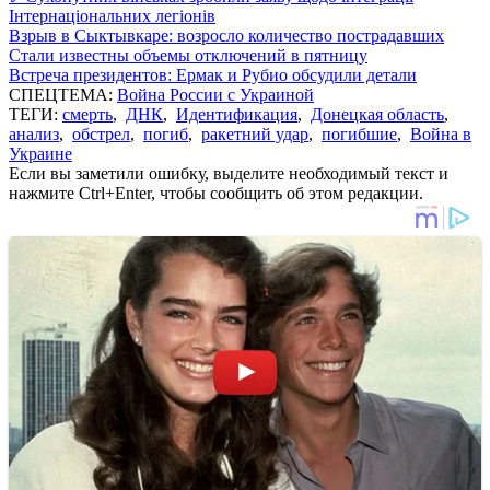
Інтернаціональних легіонів
Взрыв в Сыктывкаре: возросло количество пострадавших
Стали известны объемы отключений в пятницу
Встреча президентов: Ермак и Рубио обсудили детали
СПЕЦТЕМА:
Война России с Украиной
ТЕГИ:
смерть
,
ДНК
,
Идентификация
,
Донецкая область
,
анализ
,
обстрел
,
погиб
,
ракетний удар
,
погибшие
,
Война в
Украине
Если вы заметили ошибку, выделите необходимый текст и
нажмите Ctrl+Enter, чтобы сообщить об этом редакции.