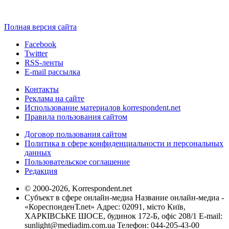
Полная версия сайта
Facebook
Twitter
RSS-ленты
E-mail рассылка
Контакты
Реклама на сайте
Использование материалов korrespondent.net
Правила пользования сайтом
Договор пользования сайтом
Политика в сфере конфиденциальности и персональных
данных
Пользовательское соглашение
Редакция
© 2000-2026, Korrespondent.net
Субъект в сфере онлайн-медиа Название онлайн-медиа -
«КореспонденТ.net» Адрес: 02091, місто Київ,
ХАРКІВСЬКЕ ШОСЕ, будинок 172-Б, офіс 208/1 E-mail:
sunlight@mediadim.com.ua
Телефон: 044-205-43-00