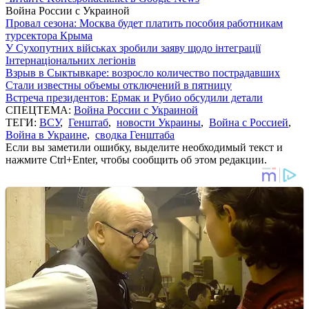
Война России с Украиной
Провал сезона: Москва будет платить пособия работникам
турсектора Крыма
У Сухопутних військах зробили заяву щодо інтеграції
Інтернаціональних легіонів
Взрыв в Сыктывкаре: возросло количество пострадавших
Стали известны объемы отключений в пятницу
Встреча президентов: Ермак и Рубио обсудили детали
СПЕЦТЕМА:
Война России с Украиной
ТЕГИ:
ВСУ
,
Генштаб
,
новости Украины
,
Война с Россией
,
Война в Украине
,
сводка Генштаба
Если вы заметили ошибку, выделите необходимый текст и
нажмите Ctrl+Enter, чтобы сообщить об этом редакции.