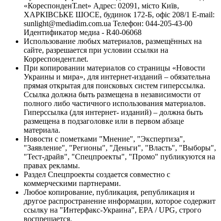
«КореспонденТ.net» Адрес: 02091, місто Київ,
ХАРКІВСЬКЕ ШОСЕ, будинок 172-Б, офіс 208/1 E-mail:
sunlight@mediadim.com.ua
Телефон: 044-205-43-00
Идентификатор медиа - R40-06068
Использование любых материалов, размещённых на
сайте, разрешается при условии ссылки на
Корреспондент.net.
При копировании материалов со страницы «Новости
Украины и мира», для интернет-изданий – обязательна
прямая открытая для поисковых систем гиперссылка.
Ссылка должна быть размещена в независимости от
полного либо частичного использования материалов.
Гиперссылка (для интернет- изданий) – должна быть
размещена в подзаголовке или в первом абзаце
материала.
Новости с пометками "Мнение", "Экспертиза",
"Заявление", "Регионы", "Деньги", "Власть", "Выборы",
"Тест-драйв", "Спецпроекты", "Промо" публикуются на
правах рекламы.
Раздел Спецпроекты создается совместно с
коммерческими партнерами.
Любое копирование, публикация, републикация и
другое распространение информации, которое содержит
ссылку на "Интерфакс-Украина", EPA / UPG, строго
воспрещается.