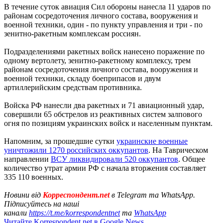
В течение суток авиация Сил обороны нанесла 11 ударов по
районам сосредоточения личного состава, вооружения и
военной техники, один - по пункту управления и три - по
зенитно-ракетным комплексам россиян.
Подразделениями ракетных войск нанесено поражение по
одному вертолету, зенитно-ракетному комплексу, трем
районам сосредоточения личного состава, вооружения и
военной техники, складу боеприпасов и двум
артиллерийским средствам противника.
Войска РФ нанесли два ракетных и 71 авиационный удар,
совершили 65 обстрелов из реактивных систем залпового
огня по позициям украинских войск и населенным пунктам.
Напомним, за прошедшие сутки
украинские военные
уничтожили 1270 российских оккупантов
. На Таврическом
направлении
ВСУ ликвидировали 520 оккупантов
. Общее
количество утрат армии РФ с начала вторжения составляет
335 110 военных.
Новини від
Корреспондент.net
в Telegram та WhatsApp.
Підписуйтесь на наші
канали
https://t.me/korrespondentnet
та
WhatsApp
Читайте Korrespondent.net в Google News