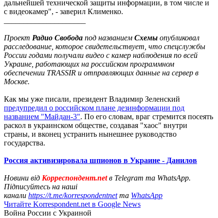
дальнейшей технической защиты информации, в том числе и
с видеокамер", - заверил Клименко.
_____________________
Проект
Радио Свобода
под названием
Схемы
опубликовал
расследование, которое свидетельствует, что спецслужбы
России годами получали видео с камер наблюдения по всей
Украине, работающих на российском программном
обеспечении TRASSIR и отправляющих данные на сервер в
Москве.
Как мы уже писали, президент Владимир Зеленский
предупредил о российском плане дезинформации под
названием "Майдан-3"
. По его словам, враг стремится посеять
раскол в украинском обществе, создавая "хаос" внутри
страны, и вконец устранить нынешнее руководство
государства.
Россия активизировала шпионов в Украине - Данилов
Новини від
Корреспондент.net
в Telegram та WhatsApp.
Підписуйтесь на наші
канали
https://t.me/korrespondentnet
та
WhatsApp
Читайте Korrespondent.net в Google News
Война России с Украиной