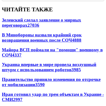
ЧИТАЙТЕ ТАКЖЕ
Зеленский сделал заявление о мирных
переговорах
27036
В Минобороны назвали крайний срок
возвращения военных после СОЧ
4888
Майора ВСП поймали на "помощи" военному в
СОЧ
4337
Украина впервые в мире провела воздушный
штурм с использованием роботов
3985
Правительство приняло изменения по отсрочке
от мобилизации
3590
Иран готовил удар по трем объектам в Украине -
СМИ
2997