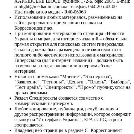
ХАРКІВСЬКЕ ШОСЕ, будинок 172-Б, офіс 208/1 E-mail:
sunlight@mediadim.com.ua
Телефон: 044-205-43-00
Идентификатор медиа - R40-06068
Использование любых материалов, размещённых на
сайте, разрешается при условии ссылки на
Корреспондент.net.
При копировании материалов со страницы «Новости
Украины и мира», для интернет-изданий – обязательна
прямая открытая для поисковых систем гиперссылка.
Ссылка должна быть размещена в независимости от
полного либо частичного использования материалов.
Гиперссылка (для интернет- изданий) – должна быть
размещена в подзаголовке или в первом абзаце
материала.
Новости с пометками "Мнение", "Экспертиза",
"Заявление", "Регионы", "Деньги", "Власть", "Выборы",
"Тест-драйв", "Спецпроекты", "Промо" публикуются на
правах рекламы.
Раздел Спецпроекты создается совместно с
коммерческими партнерами.
Любое копирование, публикация, републикация и
другое распространение информации, которое содержит
ссылку на "Интерфакс-Украина", EPA / UPG, строго
воспрещается.
Владелец веб-страницы в разделе Я- Корреспондент