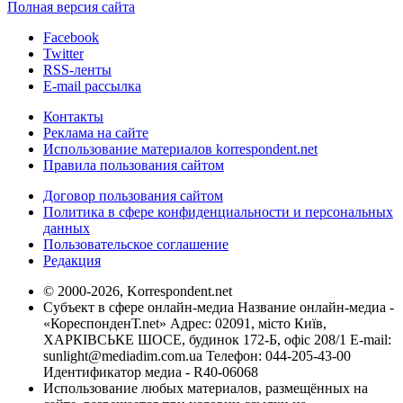
Полная версия сайта
Facebook
Twitter
RSS-ленты
E-mail рассылка
Контакты
Реклама на сайте
Использование материалов korrespondent.net
Правила пользования сайтом
Договор пользования сайтом
Политика в сфере конфиденциальности и персональных
данных
Пользовательское соглашение
Редакция
© 2000-2026, Korrespondent.net
Субъект в сфере онлайн-медиа Название онлайн-медиа -
«КореспонденТ.net» Адрес: 02091, місто Київ,
ХАРКІВСЬКЕ ШОСЕ, будинок 172-Б, офіс 208/1 E-mail:
sunlight@mediadim.com.ua
Телефон: 044-205-43-00
Идентификатор медиа - R40-06068
Использование любых материалов, размещённых на