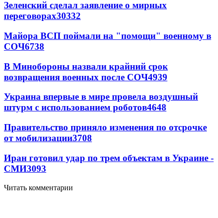
Зеленский сделал заявление о мирных
переговорах
30332
Майора ВСП поймали на "помощи" военному в
СОЧ
6738
В Минобороны назвали крайний срок
возвращения военных после СОЧ
4939
Украина впервые в мире провела воздушный
штурм с использованием роботов
4648
Правительство приняло изменения по отсрочке
от мобилизации
3708
Иран готовил удар по трем объектам в Украине -
СМИ
3093
Читать комментарии