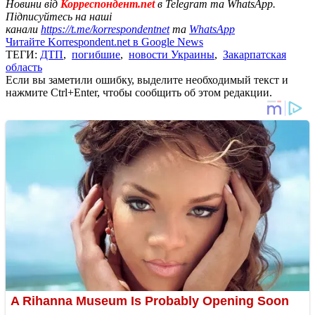
Новини від
Корреспондент.net
в Telegram та WhatsApp.
Підписуйтесь на наші
канали
https://t.me/korrespondentnet
та
WhatsApp
Читайте Korrespondent.net в Google News
ТЕГИ:
ДТП
,
погибшие
,
новости Украины
,
Закарпатская
область
Если вы заметили ошибку, выделите необходимый текст и
нажмите Ctrl+Enter, чтобы сообщить об этом редакции.