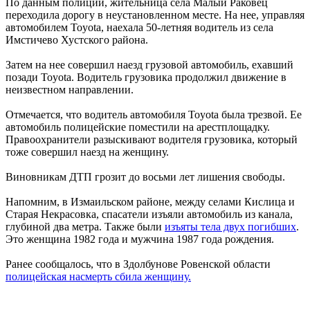
По данным полиции, жительница села Малый Раковец
переходила дорогу в неустановленном месте. На нее, управляя
автомобилем Toyota, наехала 50-летняя водитель из села
Имстичево Хустского района.
Затем на нее совершил наезд грузовой автомобиль, ехавший
позади Toyota. Водитель грузовика продолжил движение в
неизвестном направлении.
Отмечается, что водитель автомобиля Toyota была трезвой. Ее
автомобиль полицейские поместили на арестплощадку.
Правоохранители разыскивают водителя грузовика, который
тоже совершил наезд на женщину.
Виновникам ДТП грозит до восьми лет лишения свободы.
Напомним, в Измаильском районе, между селами Кислица и
Старая Некрасовка, спасатели изъяли автомобиль из канала,
глубиной два метра. Также были
изъяты тела двух погибших
.
Это женщина 1982 года и мужчина 1987 года рождения.
Ранее сообщалось, что в Здолбунове Ровенской области
полицейская насмерть сбила женщину.