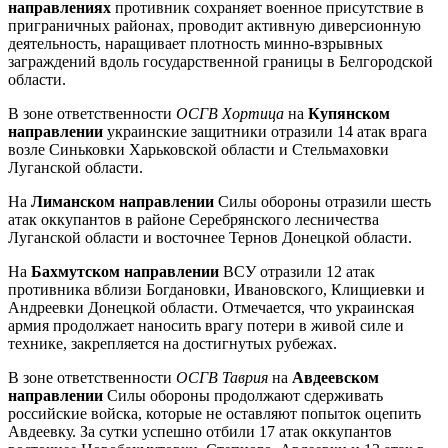
направлениях
противник сохраняет военное присутствие в
приграничных районах, проводит активную диверсионную
деятельность, наращивает плотность минно-взрывных
заграждений вдоль государственной границы в Белгородской
области.
В зоне ответственности
ОСГВ Хортица
на
Купянском
направлении
украинские защитники отразили 14 атак врага
возле Синьковки Харьковской области и Стельмаховки
Луганской области.
На
Лиманском направлении
Силы обороны отразили шесть
атак оккупантов в районе Серебрянского лесничества
Луганской области и восточнее Тернов Донецкой области.
На
Бахмутском направлении
ВСУ отразили 12 атак
противника вблизи Богдановки, Ивановского, Клищиевки и
Андреевки Донецкой области. Отмечается, что украинская
армия продолжает наносить врагу потери в живой силе и
технике, закрепляется на достигнутых рубежах.
В зоне ответственности
ОСГВ Таврия
на
Авдеевском
направлении
Силы обороны продолжают сдерживать
российские войска, которые не оставляют попыток оцепить
Авдеевку. За сутки успешно отбили 17 атак оккупантов