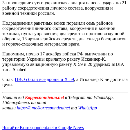
За прошедшие сутки украинская авиация нанесла удары по 21
району сосредоточения личного состава, вооружения и
военной техники россиян.
Подразделения ракетных войск поразили семь районов
сосредоточения личного состава, вооружения и военной
техники, пункт управления, два средства противовоздушной
обороны, 13 артиллерийских средств, два склада боеприпасов
и горюче-смазочных материалов врага.
Напомним, ночью 17 декабря войска РФ выпустили по
территории Украины крылатую ракету Искандер-К,
управляемую авиационную ракету Х-59 и 20 ударных БПЛА
типа Shahed.
Силы
ПВО сбили все дроны и Х-59
, а Искандер-К не достигла
цели.
Новини від
Корреспондент.net
в Telegram та WhatsApp.
Підписуйтесь на наші
канали
https://t.me/korrespondentnet
та
WhatsApp
Читайте Korrespondent.net в Google News