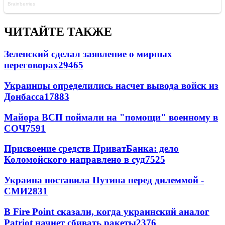
ЧИТАЙТЕ ТАКЖЕ
Зеленский сделал заявление о мирных
переговорах
29465
Украинцы определились насчет вывода войск из
Донбасса
17883
Майора ВСП поймали на "помощи" военному в
СОЧ
7591
Присвоение средств ПриватБанка: дело
Коломойского направлено в суд
7525
Украина поставила Путина перед дилеммой -
СМИ
2831
В Fire Point сказали, когда украинский аналог
Patriot начнет сбивать ракеты
2376