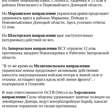
восточнее Новобахмутовки, Степного, Авдеевки и 13 атак в
районах Невельского и Первомайского Донецкой области.
На
Марьинском направлении
украинская армия продолжает
удерживать врага в районах Марьинки, Победы и
Новомихайловки Донецкой области. Здесь успешно отбиты
12 атак.
На
Шахтерском направлении
враг наступательных
(штурмовых) действий не вел.
На
Запорожском направлении
ВСУ отразили 12 атак
противника западнее Новопокровки и Работино Запорожской
области.
"В то же время на
Мелитопольском направлении
украинские воины продолжают активными действиями
наносить оккупационным войскам потери в живой силе и
технике, истощают врага вдоль всей линии фронта", -
подчеркнули в Генштабе.
В зоне ответственности
ОСГВ Одесса
на
Херсонском
направлении
Силы обороны удерживают занятые позиции на
левобережье Днепра, ведут контрбатарейную борьбу, наносят
огненное поражение по тылам противника.