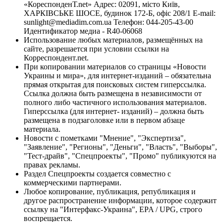
«КореспонденТ.net» Адрес: 02091, місто Київ,
ХАРКІВСЬКЕ ШОСЕ, будинок 172-Б, офіс 208/1 E-mail:
sunlight@mediadim.com.ua
Телефон: 044-205-43-00
Идентификатор медиа - R40-06068
Использование любых материалов, размещённых на
сайте, разрешается при условии ссылки на
Корреспондент.net.
При копировании материалов со страницы «Новости
Украины и мира», для интернет-изданий – обязательна
прямая открытая для поисковых систем гиперссылка.
Ссылка должна быть размещена в независимости от
полного либо частичного использования материалов.
Гиперссылка (для интернет- изданий) – должна быть
размещена в подзаголовке или в первом абзаце
материала.
Новости с пометками "Мнение", "Экспертиза",
"Заявление", "Регионы", "Деньги", "Власть", "Выборы",
"Тест-драйв", "Спецпроекты", "Промо" публикуются на
правах рекламы.
Раздел Спецпроекты создается совместно с
коммерческими партнерами.
Любое копирование, публикация, републикация и
другое распространение информации, которое содержит
ссылку на "Интерфакс-Украина", EPA / UPG, строго
воспрещается.