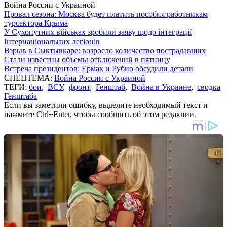
Война России с Украиной
Провал сезона: Москва будет платить пособия работникам
турсектора Крыма
У Сухопутних військах зробили заяву щодо інтеграції
Інтернаціональних легіонів
Взрыв в Сыктывкаре: возросло количество пострадавших
Стали известны объемы отключений в пятницу
Встреча президентов: Ермак и Рубио обсудили детали
СПЕЦТЕМА:
Война России с Украиной
ТЕГИ:
бои
,
ВСУ
,
фронт
,
Генштаб
,
Война в Украине
,
сводка
Генштаба
Если вы заметили ошибку, выделите необходимый текст и
нажмите Ctrl+Enter, чтобы сообщить об этом редакции.