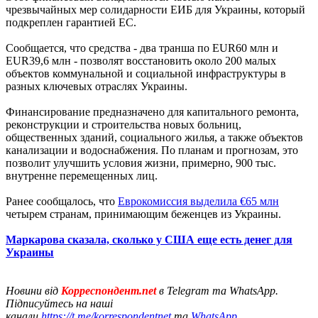
чрезвычайных мер солидарности ЕИБ для Украины, который
подкреплен гарантией ЕС.
Сообщается, что средства - два транша по EUR60 млн и
EUR39,6 млн - позволят восстановить около 200 малых
объектов коммунальной и социальной инфраструктуры в
разных ключевых отраслях Украины.
Финансирование предназначено для капитального ремонта,
реконструкции и строительства новых больниц,
общественных зданий, социального жилья, а также объектов
канализации и водоснабжения. По планам и прогнозам, это
позволит улучшить условия жизни, примерно, 900 тыс.
внутренне перемещенных лиц.
Ранее сообщалось, что
Еврокомиссия выделила €65 млн
четырем странам, принимающим беженцев из Украины.
Маркарова сказала, сколько у США еще есть денег для
Украины
Новини від
Корреспондент.net
в Telegram та WhatsApp.
Підписуйтесь на наші
канали
https://t.me/korrespondentnet
та
WhatsApp