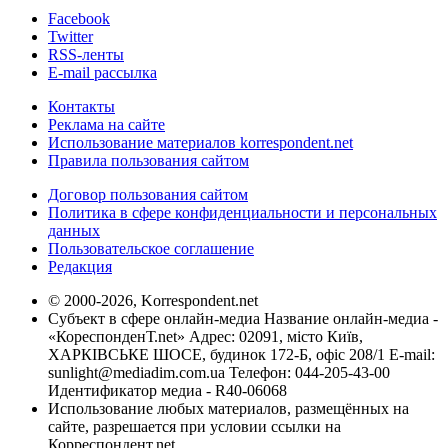
Facebook
Twitter
RSS-ленты
E-mail рассылка
Контакты
Реклама на сайте
Использование материалов korrespondent.net
Правила пользования сайтом
Договор пользования сайтом
Политика в сфере конфиденциальности и персональных
данных
Пользовательское соглашение
Редакция
© 2000-2026, Korrespondent.net
Субъект в сфере онлайн-медиа Название онлайн-медиа -
«КореспонденТ.net» Адрес: 02091, місто Київ,
ХАРКІВСЬКЕ ШОСЕ, будинок 172-Б, офіс 208/1 E-mail:
sunlight@mediadim.com.ua
Телефон: 044-205-43-00
Идентификатор медиа - R40-06068
Использование любых материалов, размещённых на
сайте, разрешается при условии ссылки на
Корреспондент.net.