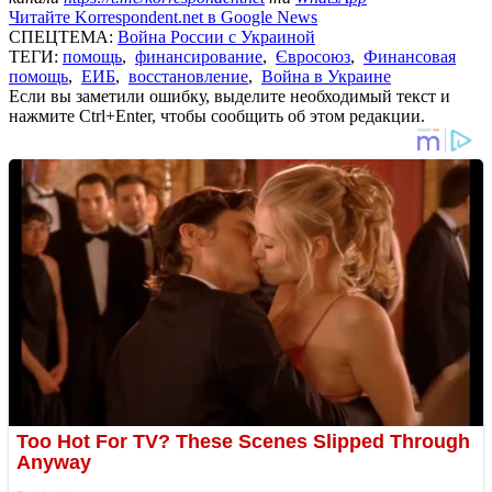
Читайте Korrespondent.net в Google News
СПЕЦТЕМА:
Война России с Украиной
ТЕГИ:
помощь
,
финансирование
,
Євросоюз
,
Финансовая
помощь
,
ЕИБ
,
восстановление
,
Война в Украине
Если вы заметили ошибку, выделите необходимый текст и
нажмите Ctrl+Enter, чтобы сообщить об этом редакции.