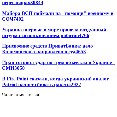
переговорах
30844
Майора ВСП поймали на "помощи" военному в
СОЧ
7402
Украина впервые в мире провела воздушный
штурм с использованием роботов
4766
Присвоение средств ПриватБанка: дело
Коломойского направлено в суд
4653
Иран готовил удар по трем объектам в Украине -
СМИ
3058
В Fire Point сказали, когда украинский аналог
Patriot начнет сбивать ракеты
2927
Читать комментарии