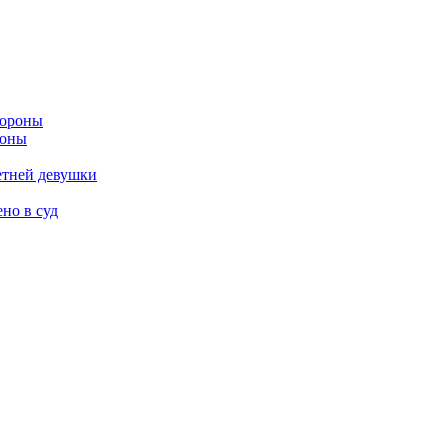
роны
етней девушки
но в суд