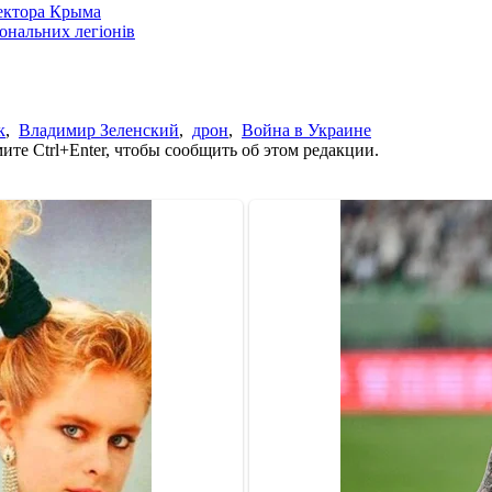
сектора Крыма
іональних легіонів
к
,
Владимир Зеленский
,
дрон
,
Война в Украине
те Ctrl+Enter, чтобы сообщить об этом редакции.