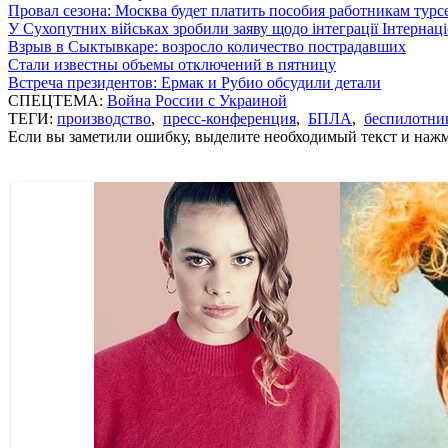
Провал сезона: Москва будет платить пособия работникам тур
У Сухопутних військах зробили заяву щодо інтеграції Інтернац
Взрыв в Сыктывкаре: возросло количество пострадавших
Стали известны объемы отключений в пятницу
Встреча президентов: Ермак и Рубио обсудили детали
СПЕЦТЕМА:
Война России с Украиной
ТЕГИ:
производство
,
пресс-конференция
,
БПЛА
,
беспилотни
Если вы заметили ошибку, выделите необходимый текст и нажми