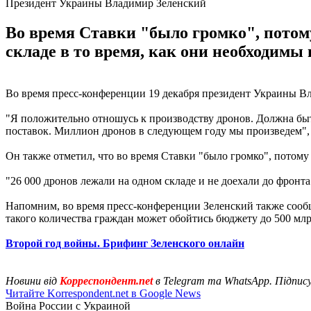
Президент Украины Владимир Зеленский
Во время Ставки "было громко", потом
складе в то время, как они необходимы 
Во время пресс-конференции 19 декабря президент Украины Вл
"Я положительно отношусь к производству дронов. Должна быть
поставок. Миллион дронов в следующем году мы произведем", -
Он также отметил, что во время Ставки "было громко", потому 
"26 000 дронов лежали на одном складе и не доехали до фронта 
Напомним, во время пресс-конференции Зеленский также соо
такого количества граждан может обойтись бюджету до 500 млр
Второй год войны. Брифинг Зеленского онлайн
Новини від
Корреспондент.net
в Telegram та WhatsApp. Підпис
Читайте Korrespondent.net в Google News
Война России с Украиной