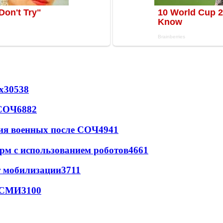
х
30538
 СОЧ
6882
ия военных после СОЧ
4941
рм с использованием роботов
4661
т мобилизации
3711
- СМИ
3100