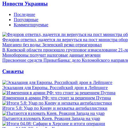
Новости Украины
Последние
Популярные
Комментируемые
Федоров ответил, надеется ли вернуться на пост министра обо
Марганец без воды: Зеленский резко отреагировал
В Киевской области произошло групповое изнасилование 21-л
Минобороны получит налоговые данные мужчин
Присвоение средств ПриватБанка: дело Коломойского направле
Сюжеты
Эскалация для Европы. Российский дрон в Лейпциге
Изменения в армии РФ: что стоит за решением Путина
Итоги 5.8: Удар по Киеву и нехватка антибаллистики
Пытаются взломать Киев. Реакция Запада на удар