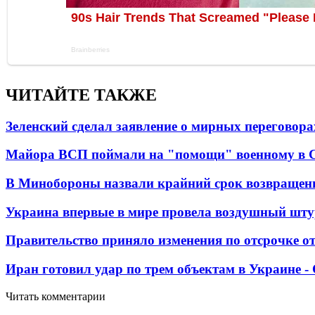
ЧИТАЙТЕ ТАКЖЕ
Зеленский сделал заявление о мирных переговора
Майора ВСП поймали на "помощи" военному в
В Минобороны назвали крайний срок возвращен
Украина впервые в мире провела воздушный шту
Правительство приняло изменения по отсрочке о
Иран готовил удар по трем объектам в Украине 
Читать комментарии