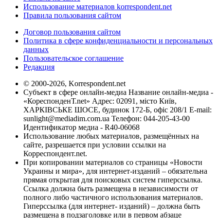
Использование материалов korrespondent.net
Правила пользования сайтом
Договор пользования сайтом
Политика в сфере конфиденциальности и персональных
данных
Пользовательское соглашение
Редакция
© 2000-2026, Korrespondent.net
Субъект в сфере онлайн-медиа Название онлайн-медиа -
«КореспонденТ.net» Адрес: 02091, місто Київ,
ХАРКІВСЬКЕ ШОСЕ, будинок 172-Б, офіс 208/1 E-mail:
sunlight@mediadim.com.ua
Телефон: 044-205-43-00
Идентификатор медиа - R40-06068
Использование любых материалов, размещённых на
сайте, разрешается при условии ссылки на
Корреспондент.net.
При копировании материалов со страницы «Новости
Украины и мира», для интернет-изданий – обязательна
прямая открытая для поисковых систем гиперссылка.
Ссылка должна быть размещена в независимости от
полного либо частичного использования материалов.
Гиперссылка (для интернет- изданий) – должна быть
размещена в подзаголовке или в первом абзаце