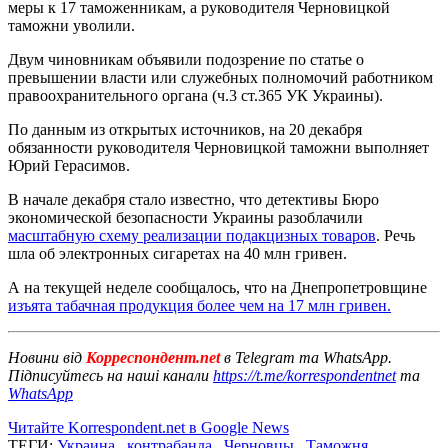
меры к 17 таможенникам, а руководителя Черновицкой
таможни уволили.
Двум чиновникам объявили подозрение по статье о
превышении власти или служебных полномочий работником
правоохранительного органа (ч.3 ст.365 УК Украины).
По данным из открытых источников, на 20 декабря
обязанности руководителя Черновицкой таможни выполняет
Юрий Герасимов.
В начале декабря стало известно, что детективы Бюро
экономической безопасности Украины разоблачили
масштабную схему реализации подакцизных товаров
. Речь
шла об электронных сигаретах на 40 млн гривен.
А на текущей неделе сообщалось, что на Днепропетровщине
изъята табачная продукция более чем на 17 млн гривен.
Новини від
Корреспондент.net
в Telegram та WhatsApp.
Підписуйтесь на наші канали
https://t.me/korrespondentnet
та
WhatsApp
Читайте Korrespondent.net в Google News
ТЕГИ:
Украина
,
контрабанда
,
Черновцы
,
Таможня
,