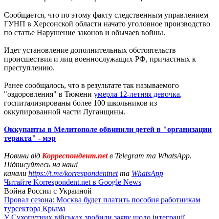
Сообщается, что по этому факту следственным управлением
ГУНП в Херсонской области начато уголовное производство
по статье Нарушение законов и обычаев войны.
Идет установление дополнительных обстоятельств
происшествия и лиц военнослужащих РФ, причастных к
преступлению.
Ранее сообщалось, что в результате так называемого
"оздоровления" в Тюмени
умерла 12-летняя девочка
,
госпитализированы более 100 школьников из
оккупированной части Луганщины.
Оккупанты в Мелитополе обвинили детей в "организации
теракта" - мэр
Новини від
Корреспондент.net
в Telegram та WhatsApp.
Підписуйтесь на наші
канали
https://t.me/korrespondentnet
та
WhatsApp
Читайте Korrespondent.net в Google News
Война России с Украиной
Провал сезона: Москва будет платить пособия работникам
турсектора Крыма
У Сухопутних військах зробили заяву щодо інтеграції