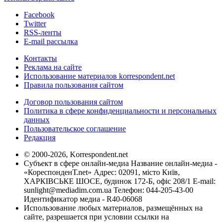
Facebook
Twitter
RSS-ленты
E-mail рассылка
Контакты
Реклама на сайте
Использование материалов korrespondent.net
Правила пользования сайтом
Договор пользования сайтом
Политика в сфере конфиденциальности и персональных
данных
Пользовательское соглашение
Редакция
© 2000-2026, Korrespondent.net
Субъект в сфере онлайн-медиа Название онлайн-медиа -
«КореспонденТ.net» Адрес: 02091, місто Київ,
ХАРКІВСЬКЕ ШОСЕ, будинок 172-Б, офіс 208/1 E-mail:
sunlight@mediadim.com.ua
Телефон: 044-205-43-00
Идентификатор медиа - R40-06068
Использование любых материалов, размещённых на
сайте, разрешается при условии ссылки на