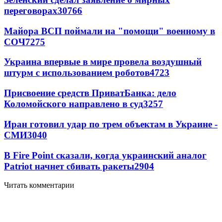
переговорах
30766
Майора ВСП поймали на "помощи" военному в
СОЧ
7275
Украина впервые в мире провела воздушный
штурм с использованием роботов
4723
Присвоение средств ПриватБанка: дело
Коломойского направлено в суд
3257
Иран готовил удар по трем объектам в Украине -
СМИ
3040
В Fire Point сказали, когда украинский аналог
Patriot начнет сбивать ракеты
2904
Читать комментарии