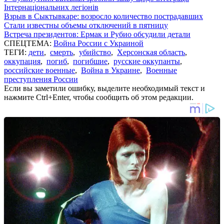
Інтернаціональних легіонів
Взрыв в Сыктывкаре: возросло количество пострадавших
Стали известны объемы отключений в пятницу
Встреча президентов: Ермак и Рубио обсудили детали
СПЕЦТЕМА:
Война России с Украиной
ТЕГИ:
дети
,
смерть
,
убийство
,
Херсонская область
,
оккупация
,
погиб
,
погибшие
,
русские оккупанты
,
российские военные
,
Война в Украине
,
Военные
преступления России
Если вы заметили ошибку, выделите необходимый текст и
нажмите Ctrl+Enter, чтобы сообщить об этом редакции.