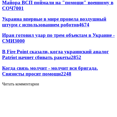
Майора ВСП поймали на "помощи" военному в
СОЧ
7001
Украина впервые в мире провела воздушный
штурм с использованием роботов
4674
Иран готовил удар по трем объектам в Украине -
СМИ
3000
В Fire Point сказали, когда украинский аналог
Patriot начнет сбивать ракеты
2852
Когда связь молчит - молчит вся бригада.
Связисты просят помощи
2248
Читать комментарии