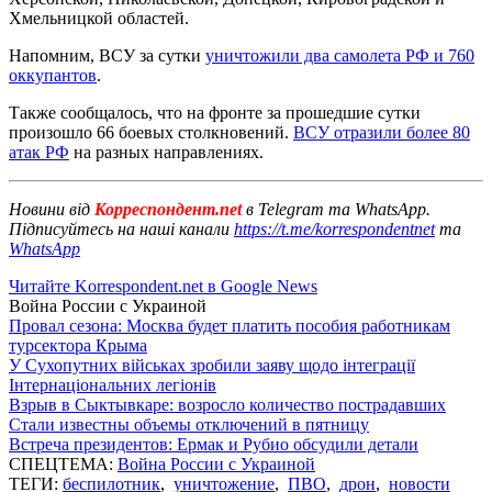
Хмельницкой областей.
Напомним, ВСУ за сутки
уничтожили два самолета РФ и 760
оккупантов
.
Также сообщалось, что на фронте за прошедшие сутки
произошло 66 боевых столкновений.
ВСУ отразили более 80
атак РФ
на разных направлениях.
Новини від
Корреспондент.net
в Telegram та WhatsApp.
Підписуйтесь на наші канали
https://t.me/korrespondentnet
та
WhatsApp
Читайте Korrespondent.net в Google News
Война России с Украиной
Провал сезона: Москва будет платить пособия работникам
турсектора Крыма
У Сухопутних військах зробили заяву щодо інтеграції
Інтернаціональних легіонів
Взрыв в Сыктывкаре: возросло количество пострадавших
Стали известны объемы отключений в пятницу
Встреча президентов: Ермак и Рубио обсудили детали
СПЕЦТЕМА:
Война России с Украиной
ТЕГИ:
беспилотник
,
уничтожение
,
ПВО
,
дрон
,
новости