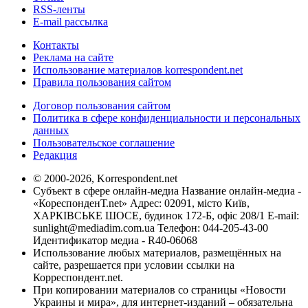
RSS-ленты
E-mail рассылка
Контакты
Реклама на сайте
Использование материалов korrespondent.net
Правила пользования сайтом
Договор пользования сайтом
Политика в сфере конфиденциальности и персональных
данных
Пользовательское соглашение
Редакция
© 2000-2026, Korrespondent.net
Субъект в сфере онлайн-медиа Название онлайн-медиа -
«КореспонденТ.net» Адрес: 02091, місто Київ,
ХАРКІВСЬКЕ ШОСЕ, будинок 172-Б, офіс 208/1 E-mail:
sunlight@mediadim.com.ua
Телефон: 044-205-43-00
Идентификатор медиа - R40-06068
Использование любых материалов, размещённых на
сайте, разрешается при условии ссылки на
Корреспондент.net.
При копировании материалов со страницы «Новости
Украины и мира», для интернет-изданий – обязательна