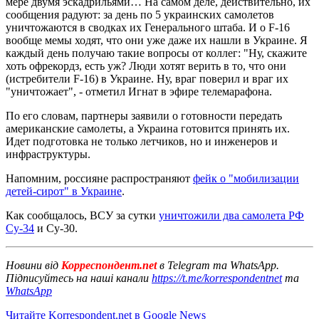
мере двумя эскадрильями… На самом деле, действительно, их
сообщения радуют: за день по 5 украинских самолетов
уничтожаются в сводках их Генерального штаба. И о F-16
вообще мемы ходят, что они уже даже их нашли в Украине. Я
каждый день получаю такие вопросы от коллег: "Ну, скажите
хоть офрекордз, есть уж? Люди хотят верить в то, что они
(истребители F-16) в Украине. Ну, враг поверил и враг их
"уничтожает", - отметил Игнат в эфире телемарафона.
По его словам, партнеры заявили о готовности передать
американские самолеты, а Украина готовится принять их.
Идет подготовка не только летчиков, но и инженеров и
инфраструктуры.
Напомним, россияне распространяют
фейк о "мобилизации
детей-сирот" в Украине
.
Как сообщалось, ВСУ за сутки
уничтожили два самолета РФ
Су-34
и Су-30.
Новини від
Корреспондент.net
в Telegram та WhatsApp.
Підписуйтесь на наші канали
https://t.me/korrespondentnet
та
WhatsApp
Читайте Korrespondent.net в Google News