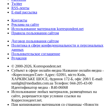
Twitter
RSS-ленты
E-mail рассылка
Контакты
Реклама на сайте
Использование материалов korrespondent.net
Правила пользования сайтом
Договор пользования сайтом
Политика в сфере конфиденциальности и персональных
данных
Пользовательское соглашение
Редакция
© 2000-2026, Korrespondent.net
Субъект в сфере онлайн-медиа Название онлайн-медиа -
«КореспонденТ.net» Адрес: 02091, місто Київ,
ХАРКІВСЬКЕ ШОСЕ, будинок 172-Б, офіс 208/1 E-mail:
sunlight@mediadim.com.ua
Телефон: 044-205-43-00
Идентификатор медиа - R40-06068
Использование любых материалов, размещённых на
сайте, разрешается при условии ссылки на
Корреспондент.net.
При копировании материалов со страницы «Новости