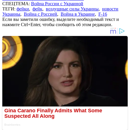
СПЕЦТЕМА:
Война России с Украиной
ТЕГИ:
фейки
,
фейк
,
воздушные силы Украины
,
новости
Украины
,
Война с Россией
,
Война в Украине
,
F-16
Если вы заметили ошибку, выделите необходимый текст и
нажмите Ctrl+Enter, чтобы сообщить об этом редакции.