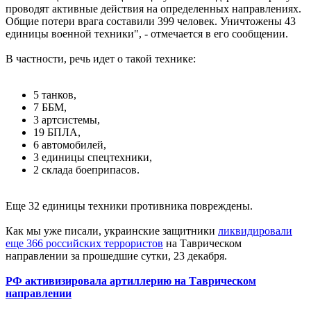
проводят активные действия на определенных направлениях.
Общие потери врага составили 399 человек. Уничтожены 43
единицы военной техники", - отмечается в его сообщении.
В частности, речь идет о такой технике:
5 танков,
7 ББМ,
3 артсистемы,
19 БПЛА,
6 автомобилей,
3 единицы спецтехники,
2 склада боеприпасов.
Еще 32 единицы техники противника повреждены.
Как мы уже писали, украинские защитники
ликвидировали
еще 366 российских террористов
на Таврическом
направлении за прошедшие сутки, 23 декабря.
РФ активизировала артиллерию на Таврическом
направлении