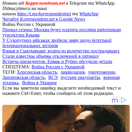
Новини від
Корреспондент.net
в Telegram та WhatsApp.
Підписуйтесь на наші
канали
https://t.me/korrespondentnet
та
WhatsApp
Читайте Korrespondent.net в Google News
Война России с Украиной
Провал сезона: Москва будет платить пособия работникам
турсектора Крыма
У Сухопутних військах зробили заяву щодо інтеграції
Інтернаціональних легіонів
Взрыв в Сыктывкаре: возросло количество пострадавших
Стали известны объемы отключений в пятницу
Встреча президентов: Ермак и Рубио обсудили детали
СПЕЦТЕМА:
Война России с Украиной
ТЕГИ:
Херсонская область
,
ликвидация
,
уничтожение
,
Запорожская область
,
ВСУ
,
русские оккупанты
,
военная
техника
,
Война в Украине
Если вы заметили ошибку, выделите необходимый текст и
нажмите Ctrl+Enter, чтобы сообщить об этом редакции.