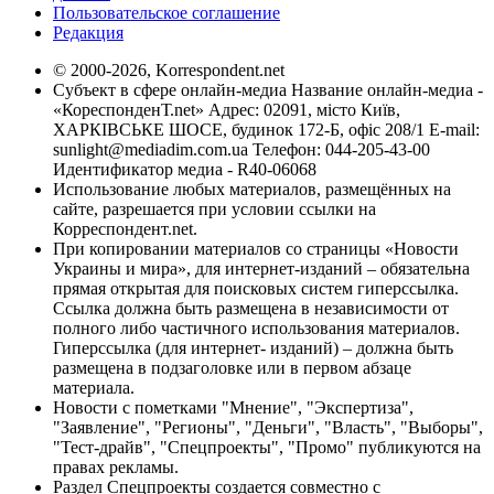
Пользовательское соглашение
Редакция
© 2000-2026, Korrespondent.net
Субъект в сфере онлайн-медиа Название онлайн-медиа -
«КореспонденТ.net» Адрес: 02091, місто Київ,
ХАРКІВСЬКЕ ШОСЕ, будинок 172-Б, офіс 208/1 E-mail:
sunlight@mediadim.com.ua
Телефон: 044-205-43-00
Идентификатор медиа - R40-06068
Использование любых материалов, размещённых на
сайте, разрешается при условии ссылки на
Корреспондент.net.
При копировании материалов со страницы «Новости
Украины и мира», для интернет-изданий – обязательна
прямая открытая для поисковых систем гиперссылка.
Ссылка должна быть размещена в независимости от
полного либо частичного использования материалов.
Гиперссылка (для интернет- изданий) – должна быть
размещена в подзаголовке или в первом абзаце
материала.
Новости с пометками "Мнение", "Экспертиза",
"Заявление", "Регионы", "Деньги", "Власть", "Выборы",
"Тест-драйв", "Спецпроекты", "Промо" публикуются на
правах рекламы.
Раздел Спецпроекты создается совместно с