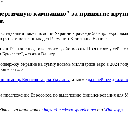
не
нергичную кампанию" за принятие крупн
я.
 следующий пакет помощи Украине в размере 50 млрд евро, даже
терства иностранных дел Германии Кристиана Вагнера.
ан ЕС, конечно, тоже смогут действовать. Но я не хочу сейчас 
 Брюсселе", - сказал Вагнер.
поддержку Украине на сумму восемь миллиардов евро в 2024 го
ующего года.
всю помощь Евросоюза для Украины
, а также
дальнейшее движени
а предложение Евросоюза по выделению финансирования для Ук
о.
уйтесь на наші канали
https://t.me/korrespondentnet
та
WhatsApp