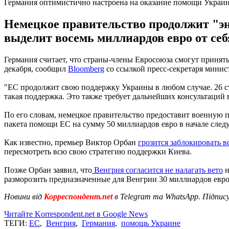
Германия оптимистично настроена на оказание помощи Украи
Немецкое правительство продолжит "э
выделит восемь миллиардов евро от себ
Германия считает, что страны-члены Евросоюза смогут принять
декабря, сообщил
Bloomberg
со ссылкой пресс-секретаря минис
"ЕС продолжит свою поддержку Украины в любом случае. 26 стр
такая поддержка. Это также требует дальнейших консультаций в
По его словам, немецкое правительство предоставит военную 
пакета помощи ЕС на сумму 50 миллиардов евро в начале след
Как известно, премьер Виктор Орбан
грозится заблокировать 
пересмотреть всю свою стратегию поддержки Киева.
Позже Орбан заявил, что
Венгрия согласится не налагать вето
н
разморозить предназначенные для Венгрии 30 миллиардов евр
Новини від
Корреспондент.net
в Telegram та WhatsApp. Підпис
Читайте Korrespondent.net в Google News
ТЕГИ:
ЕС
,
Венгрия
,
Германия
,
помощь Украине