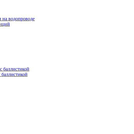
и на водопроводе
анций
с баллистикой