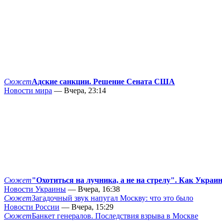
Сюжет
Адские санкции. Решение Сената США
Новости мира
— Вчера, 23:14
Сюжет
"Охотиться на лучника, а не на стрелу". Как Украи
Новости Украины
— Вчера, 16:38
Сюжет
Загадочный звук напугал Москву: что это было
Новости России
— Вчера, 15:29
Сюжет
Банкет генералов. Последствия взрыва в Москве