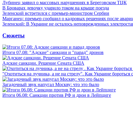
Лубинец заявил о массовых нарушениях в Береговском ТЦК
В Броварах девочку ударило током на крыше поезда
Зеленский встретился с премьер-министром Сербии
Марганец: премьер сообщил о кадровых решениях после авари
Зеленский: В Украине не осталось неповрежденных электрост
Сюжеты
Итоги 07.08: "Адские" санкции и "парад" дронов
Адские санкции. Решение Сената США
"Охотиться на лучника, а не на стрелу". Как Украине бороться 
Загадочный звук напугал Москву: что это было
Итоги 06.08: Санкции против РФ и дрон в Лейпциге