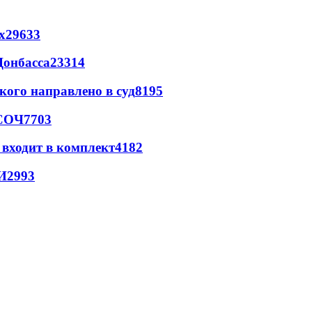
х
29633
Донбасса
23314
кого направлено в суд
8195
 СОЧ
7703
 входит в комплект
4182
И
2993