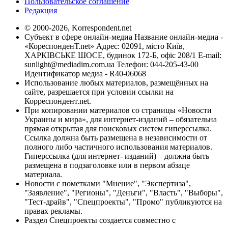
Пользовательское соглашение
Редакция
© 2000-2026, Korrespondent.net
Субъект в сфере онлайн-медиа Название онлайн-медиа -
«КореспонденТ.net» Адрес: 02091, місто Київ,
ХАРКІВСЬКЕ ШОСЕ, будинок 172-Б, офіс 208/1 E-mail:
sunlight@mediadim.com.ua
Телефон: 044-205-43-00
Идентификатор медиа - R40-06068
Использование любых материалов, размещённых на
сайте, разрешается при условии ссылки на
Корреспондент.net.
При копировании материалов со страницы «Новости
Украины и мира», для интернет-изданий – обязательна
прямая открытая для поисковых систем гиперссылка.
Ссылка должна быть размещена в независимости от
полного либо частичного использования материалов.
Гиперссылка (для интернет- изданий) – должна быть
размещена в подзаголовке или в первом абзаце
материала.
Новости с пометками "Мнение", "Экспертиза",
"Заявление", "Регионы", "Деньги", "Власть", "Выборы",
"Тест-драйв", "Спецпроекты", "Промо" публикуются на
правах рекламы.
Раздел Спецпроекты создается совместно с