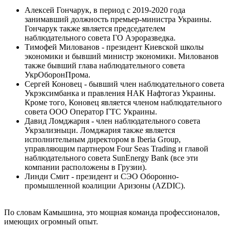
Алексей Гончарук, в период с 2019-2020 года
занимавший должность премьер-министра Украины.
Гончарук также является председателем
наблюдательного совета ГО Аэроразведка.
Тимофей Милованов - президент Киевской школы
экономики и бывший министр экономики. Милованов
также бывший глава наблюдательного совета
УкрОборонПрома.
Сергей Коновец - бывший член наблюдательного совета
Укрэксимбанка и правления НАК Нафтогаз Украины.
Кроме того, Коновец является членом наблюдательного
совета ООО Оператор ГТС Украины.
Давид Ломджария - член наблюдательного совета
Укрзализныци. Ломджария также является
исполнительным директором в Iberia Group,
управляющим партнером Four Seas Trading и главой
наблюдательного совета SunEnergy Bank (все эти
компании расположены в Грузии).
Линди Смит - президент и СЭО Оборонно-
промышленной коалиции Аризоны (AZDIC).
По словам Камышина, это мощная команда профессионалов,
имеющих огромный опыт.