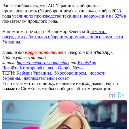
Ранее сообщалось, что АО Украинская оборонная
промышленность (Укроборонпром) за январь-сентябрь 2023
года
увеличило производство техники и вооружения на 62%
к
показателям прошлого года.
Напомним, президент Владимир Зеленский
отметил
наградами работников оборонно-промышленного комплекса
Украины
.
Новини від
Корреспондент.net
в Telegram та WhatsApp.
Підписуйтесь на наші
канали
https://t.me/korrespondentnet
та
WhatsApp
Читайте Korrespondent.net в Google News
ТЕГИ:
Кабмин Украины
,
Укроборонпром
,
новости
Украины
,
наблюдательный совет
Если вы заметили ошибку, выделите необходимый текст и
нажмите Ctrl+Enter, чтобы сообщить об этом редакции.