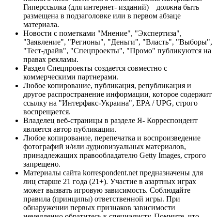
Гиперссылка (для интернет- изданий) – должна быть
размещена в подзаголовке или в первом абзаце
материала.
Новости с пометками "Мнение", "Экспертиза",
"Заявление", "Регионы", "Деньги", "Власть", "Выборы",
"Тест-драйв", "Спецпроекты", "Промо" публикуются на
правах рекламы.
Раздел Спецпроекты создается совместно с
коммерческими партнерами.
Любое копирование, публикация, републикация и
другое распространение информации, которое содержит
ссылку на "Интерфакс-Украина", EPA / UPG, строго
воспрещается.
Владелец веб-страницы в разделе Я- Корреспондент
является автор публикации.
Любое копирование, перепечатка и воспроизведение
фотографий и/или аудиовизуальных материалов,
принадлежащих правообладателю Getty Images, строго
запрещено.
Материалы сайта korrespondent.net предназначены для
лиц старше 21 года (21+). Участие в азартных играх
может вызвать игровую зависимость. Соблюдайте
правила (принципы) ответственной игры. При
обнаружении первых признаков зависимости
немедленно обратитесь к специалисту. Помните, что