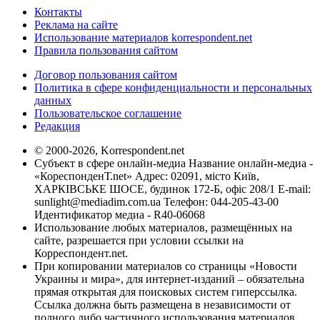
Контакты
Реклама на сайте
Использование материалов korrespondent.net
Правила пользования сайтом
Договор пользования сайтом
Политика в сфере конфиденциальности и персональных
данных
Пользовательское соглашение
Редакция
© 2000-2026, Korrespondent.net
Субъект в сфере онлайн-медиа Название онлайн-медиа -
«КореспонденТ.net» Адрес: 02091, місто Київ,
ХАРКІВСЬКЕ ШОСЕ, будинок 172-Б, офіс 208/1 E-mail:
sunlight@mediadim.com.ua
Телефон: 044-205-43-00
Идентификатор медиа - R40-06068
Использование любых материалов, размещённых на
сайте, разрешается при условии ссылки на
Корреспондент.net.
При копировании материалов со страницы «Новости
Украины и мира», для интернет-изданий – обязательна
прямая открытая для поисковых систем гиперссылка.
Ссылка должна быть размещена в независимости от
полного либо частичного использования материалов.