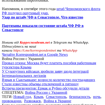
использования пиротехники.
Напомним, в сентябре этого года
штаб Черноморского флота
РФ получил ощутимый удар.
Удар по штабу ЧФ в Севастополе. Что известно
Партизаны показали состояние штаба ЧФ РФ в
Севастополе
Новини від
Корреспондент.net
в Telegram та WhatsApp.
Підписуйтесь на наші
канали
https://t.me/korrespondentnet
та
WhatsApp
Читайте Korrespondent.net в Google News
Война России с Украиной
Провал сезона: Москва будет платить пособия работникам
турсектора Крыма
У Сухопутних військах зробили заяву щодо інтеграції
Інтернаціональних легіонів
Взрыв в Сыктывкаре: возросло количество пострадавших
Стали известны объемы отключений в пятницу
Встреча президентов: Ермак и Рубио обсудили детали
СПЕЦТЕМА:
Война России с Украиной
ТЕГИ:
Новый год
,
Крым
,
Севастополь
,
безопасность
,
ночь
,
провокации
,
Развожаєв
,
Война в Украине