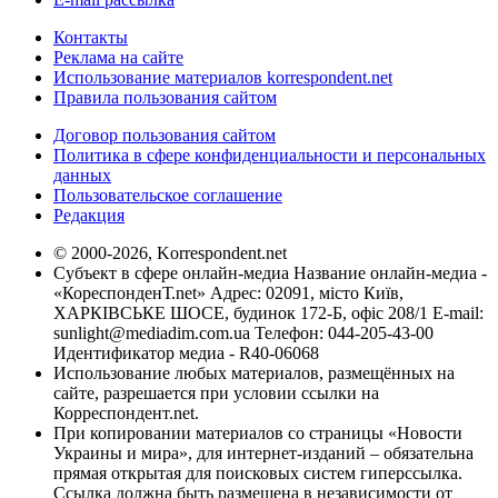
Контакты
Реклама на сайте
Использование материалов korrespondent.net
Правила пользования сайтом
Договор пользования сайтом
Политика в сфере конфиденциальности и персональных
данных
Пользовательское соглашение
Редакция
© 2000-2026, Korrespondent.net
Субъект в сфере онлайн-медиа Название онлайн-медиа -
«КореспонденТ.net» Адрес: 02091, місто Київ,
ХАРКІВСЬКЕ ШОСЕ, будинок 172-Б, офіс 208/1 E-mail:
sunlight@mediadim.com.ua
Телефон: 044-205-43-00
Идентификатор медиа - R40-06068
Использование любых материалов, размещённых на
сайте, разрешается при условии ссылки на
Корреспондент.net.
При копировании материалов со страницы «Новости
Украины и мира», для интернет-изданий – обязательна
прямая открытая для поисковых систем гиперссылка.
Ссылка должна быть размещена в независимости от