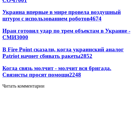
СОЧ
7001
Украина впервые в мире провела воздушный
штурм с использованием роботов
4674
Иран готовил удар по трем объектам в Украине -
СМИ
3000
В Fire Point сказали, когда украинский аналог
Patriot начнет сбивать ракеты
2852
Когда связь молчит - молчит вся бригада.
Связисты просят помощи
2248
Читать комментарии