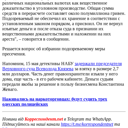
различных национальных валютах как вещественное
доказательство в уголовном производстве. Общая сумма
средств в перерасчете составляет около полумиллиона гривен.
Подозреваемый не обеспечил их хранение в соответствии с
установленным законом порядком, а присвоил. Он не вернул
изъятые деньги и после отказа суда в признании их
вещественными доказательствами и наложении на них
ареста", – говорится в сообщении.
Решается вопрос об избрании подозреваемому меры
пресечения.
Напомним, 15 мая детективы НАБУ
задержали председателя
Верховного суда Всеволода Князева
за взятку в размере 2,7
млн долларов. Часть денег правоохранители изъяли у него
дома, еще часть - в его рабочем кабинете. Деньги судьям
передали якобы за решение в пользу бизнесмена Константина
Жеваго.
Наживались на наркоторговцах: будут судить трех
одесских полицейских
Новини від
Корреспондент.net
в Telegram та WhatsApp.
Підписуйтесь на наші канали
https://t.me/korrespondentnet
та