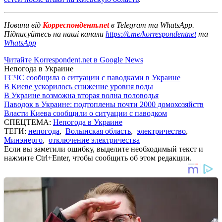
Новини від
Корреспондент.net
в Telegram та WhatsApp.
Підписуйтесь на наші канали
https://t.me/korrespondentnet
та
WhatsApp
Читайте Korrespondent.net в Google News
Непогода в Украине
ГСЧС сообщила о ситуации с паводками в Украине
В Киеве ускорилось снижение уровня воды
В Украине возможна вторая волна половодья
Паводок в Украине: подтоплены почти 2000 домохозяйств
Власти Киева сообщили о ситуации с паводком
СПЕЦТЕМА:
Непогода в Украине
ТЕГИ:
непогода
,
Волынская область
,
электричество
,
Минэнерго
,
отключение электричества
Если вы заметили ошибку, выделите необходимый текст и
нажмите Ctrl+Enter, чтобы сообщить об этом редакции.