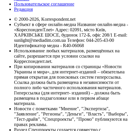
Пользовательское соглашение
Редакция
© 2000-2026, Korrespondent.net
Субъект в сфере онлайн-медиа Название онлайн-медиа -
«КореспонденТ.net» Адрес: 02091, місто Київ,
ХАРКІВСЬКЕ ШОСЕ, будинок 172-Б, офіс 208/1 E-mail:
sunlight@mediadim.com.ua
Телефон: 044-205-43-00
Идентификатор медиа - R40-06068
Использование любых материалов, размещённых на
сайте, разрешается при условии ссылки на
Корреспондент.net.
При копировании материалов со страницы «Новости
Украины и мира», для интернет-изданий – обязательна
прямая открытая для поисковых систем гиперссылка.
Ссылка должна быть размещена в независимости от
полного либо частичного использования материалов.
Гиперссылка (для интернет- изданий) – должна быть
размещена в подзаголовке или в первом абзаце
материала.
Новости с пометками "Мнение", "Экспертиза",
"Заявление", "Регионы", "Деньги", "Власть", "Выборы",
"Тест-драйв", "Спецпроекты", "Промо" публикуются на
правах рекламы.
Раздел Спецпроекты создается совместно с