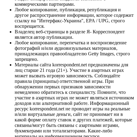
коммерческими партнерами.
Любое копирование, публикация, републикация и
другое распространение информации, которое содержит
ссылку на "Интерфакс-Украина", EPA / UPG, строго
воспрещается.
Владелец веб-страницы в разделе Я- Корреспондент
является автор публикации.
Любое копирование, перепечатка и воспроизведение
фотографий и/или аудиовизуальных материалов,
принадлежащих правообладателю Getty Images, строго
запрещено.
Материалы сайта korrespondent.net предназначены для
лиц старше 21 года (21+). Участие в азартных играх
может вызвать игровую зависимость. Соблюдайте
правила (принципы) ответственной игры. При
обнаружении первых признаков зависимости
немедленно обратитесь к специалисту. Помните, что
участие в азартных играх не может являться источником
доходов или альтернативой работе. Информационный
ресурс korrespondent.net не проводит игры на реальные
и/или виртуальные деньги, сайт не принимает ни в
какой форме оплату ставок и других платежей, которые
связаны/могут быть связаны с азартными играми,
букмекерами или тотализаторами. Какие-либо
материалы на информационном ресурсе