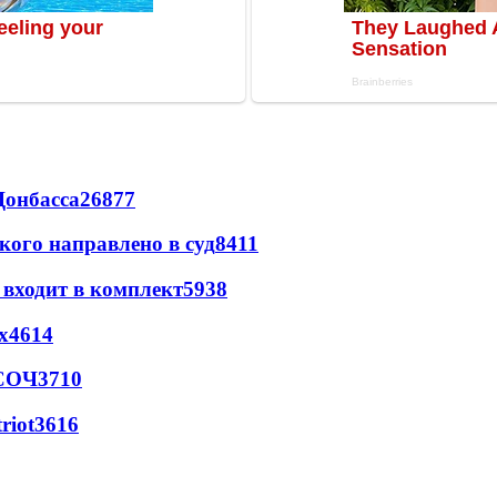
Донбасса
26877
кого направлено в суд
8411
 входит в комплект
5938
х
4614
 СОЧ
3710
riot
3616