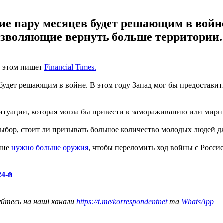
е пару месяцев будет решающим в войне.
озволяющие вернуть больше территории.
б этом пишет
Financial Times.
 будет решающим в войне. В этом году Запад мог бы предостав
 ситуации, которая могла бы привести к замораживанию или мир
ыбор, стоит ли призывать большое количество молодых людей д
ине
нужно больше оружия
, чтобы переломить ход войны с Росси
24-й
уйтесь на наші канали
https://t.me/korrespondentnet
та
WhatsApp