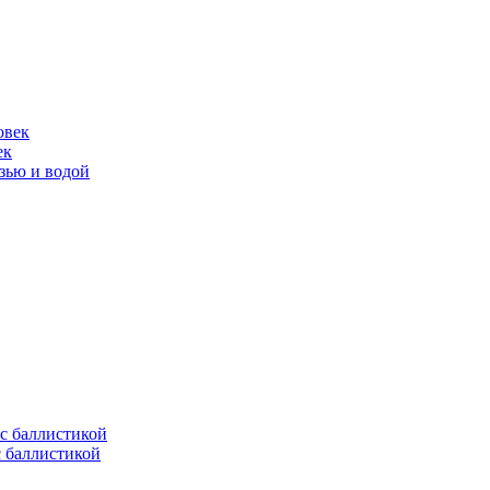
ек
язью и водой
с баллистикой