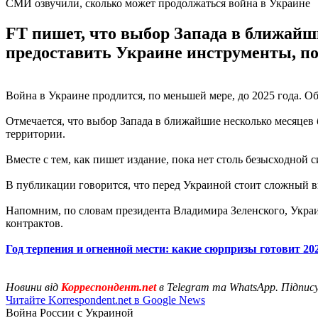
СМИ озвучили, сколько может продолжаться война в Украине
FT пишет, что выбор Запада в ближайши
предоставить Украине инструменты, п
Война в Украине продлится, по меньшей мере, до 2025 года. О
Отмечается, что выбор Запада в ближайшие несколько месяцев
территории.
Вместе с тем, как пишет издание, пока нет столь безысходной
В публикации говорится, что перед Украиной стоит сложный в
Напомним, по словам президента Владимира Зеленского, Укра
контрактов.
Год терпения и огненной мести: какие сюрпризы готовит 20
Новини від
Корреспондент.net
в Telegram та WhatsApp. Підпис
Читайте Korrespondent.net в Google News
Война России с Украиной