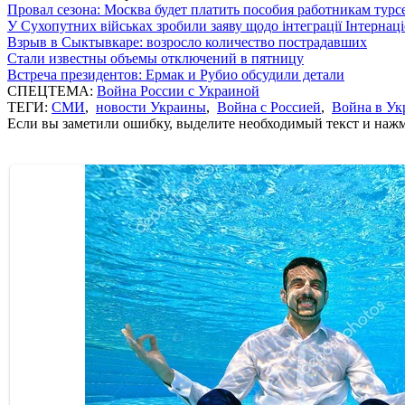
Провал сезона: Москва будет платить пособия работникам тур
У Сухопутних військах зробили заяву щодо інтеграції Інтернац
Взрыв в Сыктывкаре: возросло количество пострадавших
Стали известны объемы отключений в пятницу
Встреча президентов: Ермак и Рубио обсудили детали
СПЕЦТЕМА:
Война России с Украиной
ТЕГИ:
СМИ
,
новости Украины
,
Война с Россией
,
Война в Ук
Если вы заметили ошибку, выделите необходимый текст и нажми