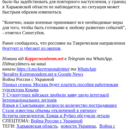
было бы задействовать для повторного наступления, у границ
в Харьковской области не наблюдается, но ситуация может
быстрым образом измениться.
"Конечно, наши военные принимают все необходимые меры
для того, чтобы быть готовыми к любому развитию событий",
- отметил Синегубов.
Ранее сообщалось, что россияне на Таврическом направлении
бунтуют и убегают из окопов
.
Новини від
Корреспондент.net
в Telegram та WhatsApp.
Підписуйтесь на наші
канали
https://t.me/korrespondentnet
та
WhatsApp
Читайте Korrespondent.net в Google News
Война России с Украиной
Провал сезона: Москва будет платить пособия работникам
турсектора Крыма
У Сухопутних військах зробили заяву щодо інтеграції
Інтернаціональних легіонів
Взрыв в Сыктывкаре: возросло количество пострадавших
Стали известны объемы отключений в пятницу
Встреча президентов: Ермак и Рубио обсудили детали
СПЕЦТЕМА:
Война России с Украиной
ТЕГИ:
Харьковская область
,
новости Украины
,
Война с