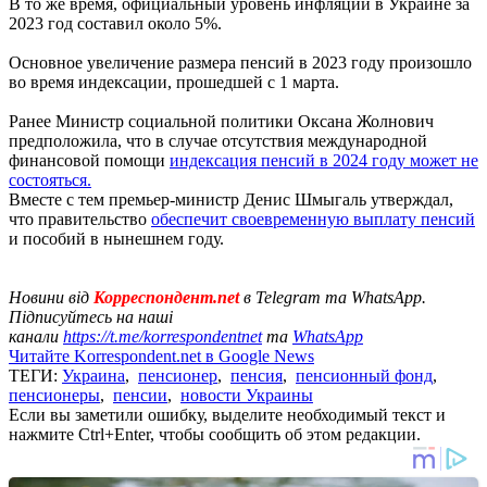
В то же время, официальный уровень инфляции в Украине за
2023 год составил около 5%.
Основное увеличение размера пенсий в 2023 году произошло
во время индексации, прошедшей с 1 марта.
Ранее Министр социальной политики Оксана Жолнович
предположила, что в случае отсутствия международной
финансовой помощи
индексация пенсий в 2024 году может не
состояться.
Вместе с тем премьер-министр Денис Шмыгаль утверждал,
что правительство
обеспечит своевременную выплату пенсий
и пособий в нынешнем году.
Новини від
Корреспондент.net
в Telegram та WhatsApp.
Підписуйтесь на наші
канали
https://t.me/korrespondentnet
та
WhatsApp
Читайте Korrespondent.net в Google News
ТЕГИ:
Украина
,
пенсионер
,
пенсия
,
пенсионный фонд
,
пенсионеры
,
пенсии
,
новости Украины
Если вы заметили ошибку, выделите необходимый текст и
нажмите Ctrl+Enter, чтобы сообщить об этом редакции.