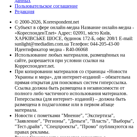
данных
Пользовательское соглашение
Редакция
© 2000-2026, Korrespondent.net
Субъект в сфере онлайн-медиа Название онлайн-медиа -
«КореспонденТ.net» Адрес: 02091, місто Київ,
ХАРКІВСЬКЕ ШОСЕ, будинок 172-Б, офіс 208/1 E-mail:
sunlight@mediadim.com.ua
Телефон: 044-205-43-00
Идентификатор медиа - R40-06068
Использование любых материалов, размещённых на
сайте, разрешается при условии ссылки на
Корреспондент.net.
При копировании материалов со страницы «Новости
Украины и мира», для интернет-изданий – обязательна
прямая открытая для поисковых систем гиперссылка.
Ссылка должна быть размещена в независимости от
полного либо частичного использования материалов.
Гиперссылка (для интернет- изданий) – должна быть
размещена в подзаголовке или в первом абзаце
материала.
Новости с пометками "Мнение", "Экспертиза",
"Заявление", "Регионы", "Деньги", "Власть", "Выборы",
"Тест-драйв", "Спецпроекты", "Промо" публикуются на
правах рекламы.