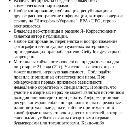
Раздел Спецпроекты создается совместно с
коммерческими партнерами.
Любое копирование, публикация, републикация и
другое распространение информации, которое содержит
ссылку на "Интерфакс-Украина", EPA / UPG, строго
воспрещается.
Владелец веб-страницы в разделе Я- Корреспондент
является автор публикации.
Любое копирование, перепечатка и воспроизведение
фотографий и/или аудиовизуальных материалов,
принадлежащих правообладателю Getty Images, строго
запрещено.
Материалы сайта korrespondent.net предназначены для
лиц старше 21 года (21+). Участие в азартных играх
может вызвать игровую зависимость. Соблюдайте
правила (принципы) ответственной игры. При
обнаружении первых признаков зависимости
немедленно обратитесь к специалисту. Помните, что
участие в азартных играх не может являться источником
доходов или альтернативой работе. Информационный
ресурс korrespondent.net не проводит игры на реальные
и/или виртуальные деньги, сайт не принимает ни в
какой форме оплату ставок и других платежей, которые
связаны/могут быть связаны с азартными играми,
букмекерами или тотализаторами. Какие-либо