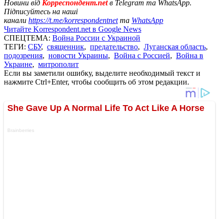
Новини від
Корреспондент.net
в Telegram та WhatsApp.
Підписуйтесь на наші
канали
https://t.me/korrespondentnet
та
WhatsApp
Читайте Korrespondent.net в Google News
СПЕЦТЕМА:
Война России с Украиной
ТЕГИ:
СБУ
,
священник
,
предательство
,
Луганская область
,
подозрения
,
новости Украины
,
Война с Россией
,
Война в
Украине
,
митрополит
Если вы заметили ошибку, выделите необходимый текст и
нажмите Ctrl+Enter, чтобы сообщить об этом редакции.