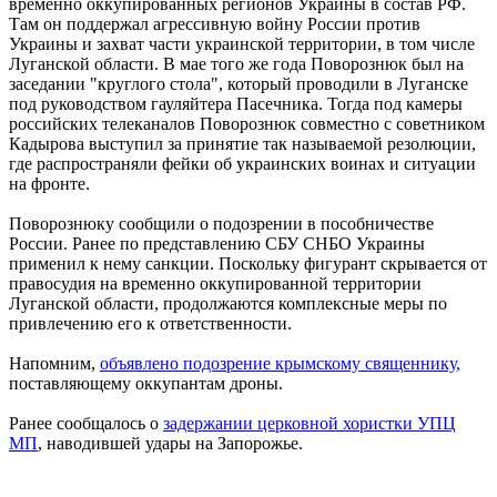
временно оккупированных регионов Украины в состав РФ.
Там он поддержал агрессивную войну России против
Украины и захват части украинской территории, в том числе
Луганской области. В мае того же года Поворознюк был на
заседании "круглого стола", который проводили в Луганске
под руководством гауляйтера Пасечника. Тогда под камеры
российских телеканалов Поворознюк совместно с советником
Кадырова выступил за принятие так называемой резолюции,
где распространяли фейки об украинских воинах и ситуации
на фронте.
Поворознюку сообщили о подозрении в пособничестве
России. Ранее по представлению СБУ СНБО Украины
применил к нему санкции. Поскольку фигурант скрывается от
правосудия на временно оккупированной территории
Луганской области, продолжаются комплексные меры по
привлечению его к ответственности.
Напомним,
объявлено подозрение крымскому священнику,
поставляющему оккупантам дроны.
Ранее сообщалось о
задержании церковной хористки УПЦ
МП
, наводившей удары на Запорожье.