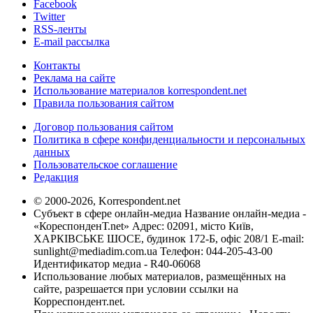
Facebook
Twitter
RSS-ленты
E-mail рассылка
Контакты
Реклама на сайте
Использование материалов korrespondent.net
Правила пользования сайтом
Договор пользования сайтом
Политика в сфере конфиденциальности и персональных
данных
Пользовательское соглашение
Редакция
© 2000-2026, Korrespondent.net
Субъект в сфере онлайн-медиа Название онлайн-медиа -
«КореспонденТ.net» Адрес: 02091, місто Київ,
ХАРКІВСЬКЕ ШОСЕ, будинок 172-Б, офіс 208/1 E-mail:
sunlight@mediadim.com.ua
Телефон: 044-205-43-00
Идентификатор медиа - R40-06068
Использование любых материалов, размещённых на
сайте, разрешается при условии ссылки на
Корреспондент.net.