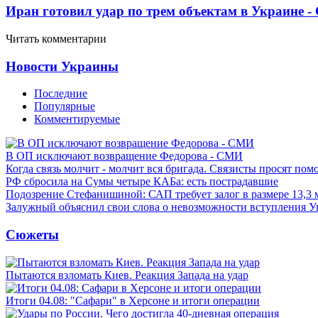
Иран готовил удар по трем объектам в Украине 
Читать комментарии
Новости Украины
Последние
Популярные
Комментируемые
В ОП исключают возвращение Федорова - СМИ
Когда связь молчит - молчит вся бригада. Связисты просят по
РФ сбросила на Сумы четыре КАБа: есть пострадавшие
Подозрение Стефанишиной: САП требует залог в размере 13,3 
Залужный объяснил свои слова о невозможности вступления 
Сюжеты
Пытаются взломать Киев. Реакция Запада на удар
Итоги 04.08: "Сафари" в Херсоне и итоги операции