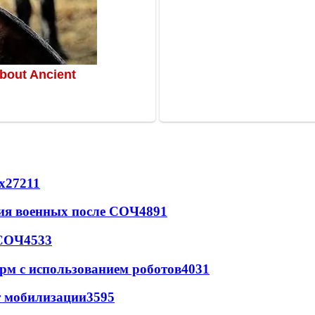
х
27211
ия военных после СОЧ
4891
 СОЧ
4533
рм с использованием роботов
4031
т мобилизации
3595