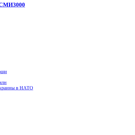
- СМИ
3000
мощи
млн
Украины в НАТО