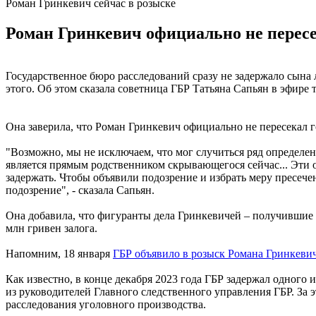
Роман Гринкевич сейчас в розыске
Роман Гринкевич официально не пересек
Государственное бюро расследований сразу не задержало сына 
этого. Об этом сказала советница ГБР Татьяна Сапьян в эфире 
Она заверила, что Роман Гринкевич официально не пересекал г
"Возможно, мы не исключаем, что мог случиться ряд определе
является прямым родственником скрывающегося сейчас... Эти 
задержать. Чтобы объявили подозрение и избрать меру пресечен
подозрение", - сказала Сапьян.
Она добавила, что фигуранты дела Гринкевичей – получившие п
млн гривен залога.
Напомним, 18 января
ГБР объявило в розыск Романа Гринкеви
Как известно, в конце декабря 2023 года ГБР задержал одног
из руководителей Главного следственного управления ГБР. За 
расследования уголовного производства.