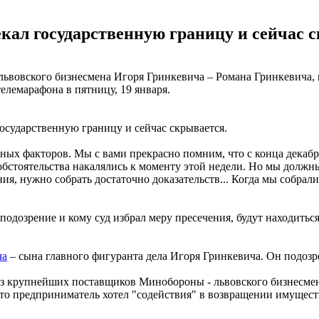
ал государственную границу и сейчас с
львовского бизнесмена Игоря Гринкевича – Романа Гринкевича, 
телемарафона в пятницу, 19 января.
осударственную границу и сейчас скрывается.
нных факторов. Мы с вами прекрасно помним, что с конца декаб
обстоятельства накалялись к моменту этой недели. Но мы должны
ия, нужно собрать достаточно доказательств... Когда мы собрал
одозрение и кому суд избрал меру пресечения, будут находиться
ча
– сына главного фигуранта дела Игоря Гринкевича. Он подозр
о из крупнейших поставщиков Минобороны - львовского бизнесм
это предприниматель хотел "содействия" в возвращении имущест