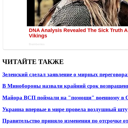
ЧИТАЙТЕ ТАКЖЕ
Зеленский сделал заявление о мирных переговора
В Минобороны назвали крайний срок возвращен
Майора ВСП поймали на "помощи" военному в
Украина впервые в мире провела воздушный шту
Правительство приняло изменения по отсрочке о