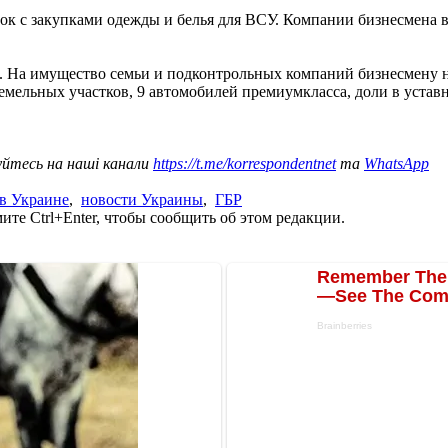
лок с закупками одежды и белья для ВСУ. Компании бизнесмена 
 На имущество семьи и подконтрольных компаний бизнесмену н
ельных участков, 9 автомобилей премиумкласса, доли в уставном
уйтесь на наші канали
https://t.me/korrespondentnet
та
WhatsApp
в Украине
,
новости Украины
,
ГБР
те Ctrl+Enter, чтобы сообщить об этом редакции.