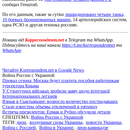
сообщал Генштаб.
По его данным, также за сутки
ликвидировано четыре танка,
10 боевых бронированных машин
, 14 артиллерийских систем,
одна РСЗО и другая техника россиян.
Новини від
Корреспондент.net
в Telegram та WhatsApp.
Підписуйтесь на наші канали
https://t.me/korrespondentnet
та
WhatsApp
Читайте Korrespondent.net в Google News
Война России с Украиной
Провал сезона: Москва будет платить пособия работникам
турсектора Крыма
У Сухопутних військах зробили заяву щодо інтеграції
Інтернаціональних легіонів
Взрыв в Сыктывкаре: возросло количество пострадавших
Стали известны объемы отключений в пятницу
Встреча президентов: Ермак и Рубио обсудили детали
СПЕЦТЕМА:
Война России с Украиной
ТЕГИ:
дрон
,
воздушные силы Украины
,
новости Украины
,
Война с Россией
,
Война в Украине
,
дрон-камикадзе