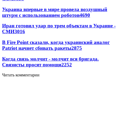
Украина впервые в мире провела воздушный
штурм с использованием роботов
4690
Иран готовил удар по трем объектам в Украине -
СМИ
3016
В Fire Point сказали, когда украинский аналог
Patriot начнет сбивать ракеты
2875
Когда связь молчит - молчит вся бригада.
Связисты просят помощи
2252
Читать комментарии