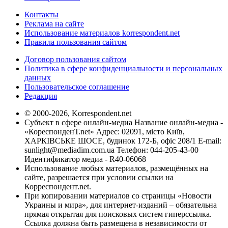
Контакты
Реклама на сайте
Использование материалов korrespondent.net
Правила пользования сайтом
Договор пользования сайтом
Политика в сфере конфиденциальности и персональных
данных
Пользовательское соглашение
Редакция
© 2000-2026, Korrespondent.net
Субъект в сфере онлайн-медиа Название онлайн-медиа -
«КореспонденТ.net» Адрес: 02091, місто Київ,
ХАРКІВСЬКЕ ШОСЕ, будинок 172-Б, офіс 208/1 E-mail:
sunlight@mediadim.com.ua
Телефон: 044-205-43-00
Идентификатор медиа - R40-06068
Использование любых материалов, размещённых на
сайте, разрешается при условии ссылки на
Корреспондент.net.
При копировании материалов со страницы «Новости
Украины и мира», для интернет-изданий – обязательна
прямая открытая для поисковых систем гиперссылка.
Ссылка должна быть размещена в независимости от