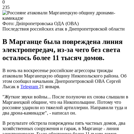
0
235
Фото: Дніпропетровська ОДА (ОВА)
Последствия российских атак в Днепропетровской области
В Марганце была повреждена линия
электропередач, из-за чего без света
осталось более 11 тысяч домов.
В ночь на воскресенье российские агрессоры трижды
атаковали Марганецкую общину Никопольского района. Об
этом сообщил начальник Днепропетровской ОВА Сергей
Лысак в
Telegram
21 января.
"Жуткие звуки войны... После полуночи их снова слышали в
Марганецкой общине, что на Никопольщине. Потому что
россияне ударили из тяжелой артиллерии. Направили туда и
два дрона-камикадзе", - написал он.
В результате обстрела повреждены пять частных домов, два
хозяйственных сооружения и гараж, в Марганце - линия
электропередач. Было обесточено более 11 тысяч домов.