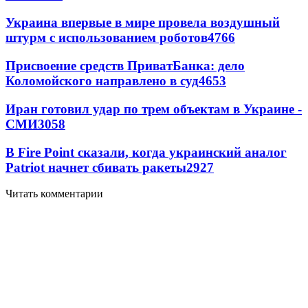
Украина впервые в мире провела воздушный
штурм с использованием роботов
4766
Присвоение средств ПриватБанка: дело
Коломойского направлено в суд
4653
Иран готовил удар по трем объектам в Украине -
СМИ
3058
В Fire Point сказали, когда украинский аналог
Patriot начнет сбивать ракеты
2927
Читать комментарии