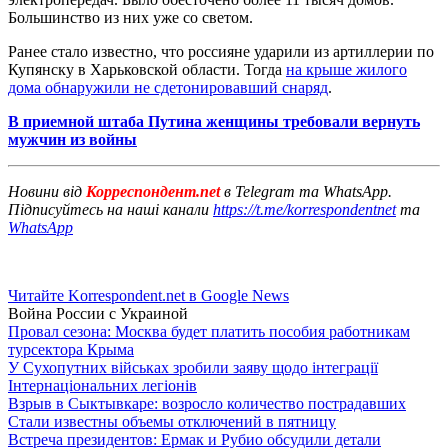
Большинство из них уже со светом.
Ранее стало известно, что россияне ударили из артиллерии по
Купянску в Харьковской области. Тогда
на крыше жилого
дома обнаружили не сдетонировавший снаряд
.
В приемной штаба Путина женщины требовали вернуть
мужчин из войны
Новини від
Корреспондент.net
в Telegram та WhatsApp.
Підписуйтесь на наші канали
https://t.me/korrespondentnet
та
WhatsApp
Читайте Korrespondent.net в Google News
Война России с Украиной
Провал сезона: Москва будет платить пособия работникам
турсектора Крыма
У Сухопутних військах зробили заяву щодо інтеграції
Інтернаціональних легіонів
Взрыв в Сыктывкаре: возросло количество пострадавших
Стали известны объемы отключений в пятницу
Встреча президентов: Ермак и Рубио обсудили детали