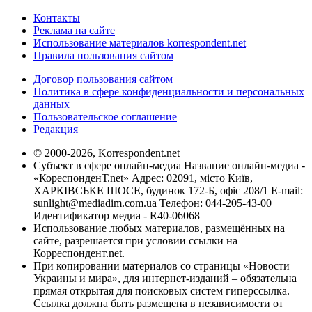
Контакты
Реклама на сайте
Использование материалов korrespondent.net
Правила пользования сайтом
Договор пользования сайтом
Политика в сфере конфиденциальности и персональных
данных
Пользовательское соглашение
Редакция
© 2000-2026, Korrespondent.net
Субъект в сфере онлайн-медиа Название онлайн-медиа -
«КореспонденТ.net» Адрес: 02091, місто Київ,
ХАРКІВСЬКЕ ШОСЕ, будинок 172-Б, офіс 208/1 E-mail:
sunlight@mediadim.com.ua
Телефон: 044-205-43-00
Идентификатор медиа - R40-06068
Использование любых материалов, размещённых на
сайте, разрешается при условии ссылки на
Корреспондент.net.
При копировании материалов со страницы «Новости
Украины и мира», для интернет-изданий – обязательна
прямая открытая для поисковых систем гиперссылка.
Ссылка должна быть размещена в независимости от