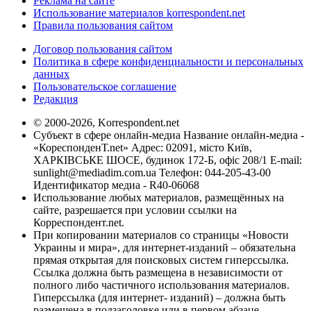
Реклама на сайте
Использование материалов korrespondent.net
Правила пользования сайтом
Договор пользования сайтом
Политика в сфере конфиденциальности и персональных
данных
Пользовательское соглашение
Редакция
© 2000-2026, Korrespondent.net
Субъект в сфере онлайн-медиа Название онлайн-медиа -
«КореспонденТ.net» Адрес: 02091, місто Київ,
ХАРКІВСЬКЕ ШОСЕ, будинок 172-Б, офіс 208/1 E-mail:
sunlight@mediadim.com.ua
Телефон: 044-205-43-00
Идентификатор медиа - R40-06068
Использование любых материалов, размещённых на
сайте, разрешается при условии ссылки на
Корреспондент.net.
При копировании материалов со страницы «Новости
Украины и мира», для интернет-изданий – обязательна
прямая открытая для поисковых систем гиперссылка.
Ссылка должна быть размещена в независимости от
полного либо частичного использования материалов.
Гиперссылка (для интернет- изданий) – должна быть
размещена в подзаголовке или в первом абзаце