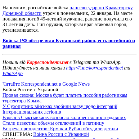
Напомним, российские войска
нанесли удар по Краматорску
Донецкой области
утром в понедельник, 22 января. На месте
попадания погиб 49-летний мужчина, ранение получила его
31-летняя дочь. Тип оружия, которым враг атаковал город,
устанавливается.
Войска РФ обстреляли Купянский район, есть погибший и
раненая
Новини від
Корреспондент.net
в Telegram та WhatsApp.
Підписуйтесь на наші канали
https://t.me/korrespondentnet
та
WhatsApp
Читайте Korrespondent.net в Google News
Война России с Украиной
Провал сезона: Москва будет платить пособия работникам
турсектора Крыма
У Сухопутних військах зробили заяву щодо інтеграції
Інтернаціональних легіонів
Взрыв в Сыктывкаре: возросло количество пострадавших
Стали известны объемы отключений в пятницу
Встреча президентов: Ермак и Рубио обсудили детали
СПЕЦТЕМА:
Война России с Украиной