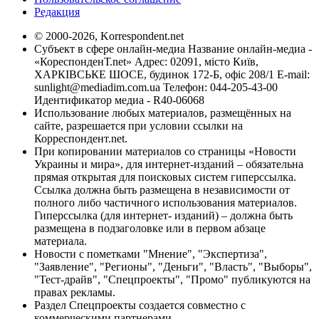
Редакция
© 2000-2026, Korrespondent.net
Субъект в сфере онлайн-медиа Название онлайн-медиа -
«КореспонденТ.net» Адрес: 02091, місто Київ,
ХАРКІВСЬКЕ ШОСЕ, будинок 172-Б, офіс 208/1 E-mail:
sunlight@mediadim.com.ua
Телефон: 044-205-43-00
Идентификатор медиа - R40-06068
Использование любых материалов, размещённых на
сайте, разрешается при условии ссылки на
Корреспондент.net.
При копировании материалов со страницы «Новости
Украины и мира», для интернет-изданий – обязательна
прямая открытая для поисковых систем гиперссылка.
Ссылка должна быть размещена в независимости от
полного либо частичного использования материалов.
Гиперссылка (для интернет- изданий) – должна быть
размещена в подзаголовке или в первом абзаце
материала.
Новости с пометками "Мнение", "Экспертиза",
"Заявление", "Регионы", "Деньги", "Власть", "Выборы",
"Тест-драйв", "Спецпроекты", "Промо" публикуются на
правах рекламы.
Раздел Спецпроекты создается совместно с
коммерческими партнерами.