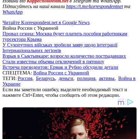
Новини від
Корреспондент.net
в Telegram та WhatsApp.
Підписуйтесь на наші канали
https://t.me/korrespondentnet
та
WhatsApp
Читайте Korrespondent.net в Google News
Война России с Украиной
Провал сезона: Москва будет платить пособия работникам
турсектора Крыма
У Сухопутних військах зробили заяву щодо інтеграції
Інтернаціональних легіонів
Взрыв в Сыктывкаре: возросло количество пострадавших
Стали известны объемы отключений в пятницу
Встреча президентов: Ермак и Рубио обсудили детали
СПЕЦТЕМА:
Война России с Украиной
ТЕГИ:
Россия
,
Беларусь
,
деньги
,
полиция
,
активы
,
Война в
Украине
Если вы заметили ошибку, выделите необходимый текст и
нажмите Ctrl+Enter, чтобы сообщить об этом редакции.