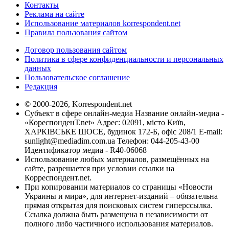
Контакты
Реклама на сайте
Использование материалов korrespondent.net
Правила пользования сайтом
Договор пользования сайтом
Политика в сфере конфиденциальности и персональных
данных
Пользовательское соглашение
Редакция
© 2000-2026, Korrespondent.net
Субъект в сфере онлайн-медиа Название онлайн-медиа -
«КореспонденТ.net» Адрес: 02091, місто Київ,
ХАРКІВСЬКЕ ШОСЕ, будинок 172-Б, офіс 208/1 E-mail:
sunlight@mediadim.com.ua
Телефон: 044-205-43-00
Идентификатор медиа - R40-06068
Использование любых материалов, размещённых на
сайте, разрешается при условии ссылки на
Корреспондент.net.
При копировании материалов со страницы «Новости
Украины и мира», для интернет-изданий – обязательна
прямая открытая для поисковых систем гиперссылка.
Ссылка должна быть размещена в независимости от
полного либо частичного использования материалов.