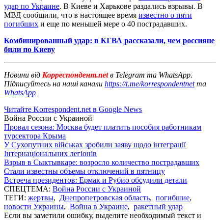
удар по Украине
. В Киеве и Харькове раздались взрывы. В
МВД сообщили, что в настоящее время
известно о пяти
погибших
и еще по меньшей мере о 40 пострадавших.
Комбинированный удар: в КГВА рассказали, чем россияне
били по Киеву
Новини від
Корреспондент.net
в Telegram та WhatsApp.
Підписуйтесь на наші канали
https://t.me/korrespondentnet
та
WhatsApp
Читайте Korrespondent.net в Google News
Война России с Украиной
Провал сезона: Москва будет платить пособия работникам
турсектора Крыма
У Сухопутних військах зробили заяву щодо інтеграції
Інтернаціональних легіонів
Взрыв в Сыктывкаре: возросло количество пострадавших
Стали известны объемы отключений в пятницу
Встреча президентов: Ермак и Рубио обсудили детали
СПЕЦТЕМА:
Война России с Украиной
ТЕГИ:
жертвы
,
Днепропетровская область
,
погибшие
,
новости Украины
,
Война в Украине
,
ракетный удар
Если вы заметили ошибку, выделите необходимый текст и