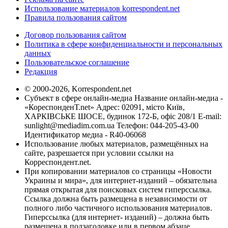
Использование материалов korrespondent.net
Правила пользования сайтом
Договор пользования сайтом
Политика в сфере конфиденциальности и персональных
данных
Пользовательское соглашение
Редакция
© 2000-2026, Korrespondent.net
Субъект в сфере онлайн-медиа Название онлайн-медиа -
«КореспонденТ.net» Адрес: 02091, місто Київ,
ХАРКІВСЬКЕ ШОСЕ, будинок 172-Б, офіс 208/1 E-mail:
sunlight@mediadim.com.ua
Телефон: 044-205-43-00
Идентификатор медиа - R40-06068
Использование любых материалов, размещённых на
сайте, разрешается при условии ссылки на
Корреспондент.net.
При копировании материалов со страницы «Новости
Украины и мира», для интернет-изданий – обязательна
прямая открытая для поисковых систем гиперссылка.
Ссылка должна быть размещена в независимости от
полного либо частичного использования материалов.
Гиперссылка (для интернет- изданий) – должна быть
размещена в подзаголовке или в первом абзаце