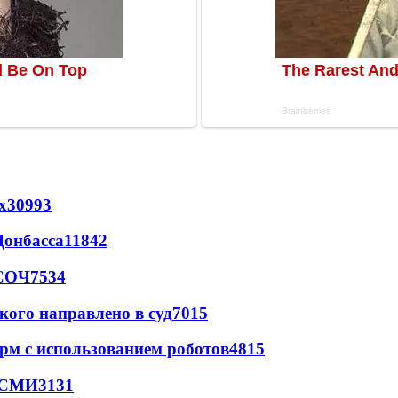
х
30993
Донбасса
11842
 СОЧ
7534
кого направлено в суд
7015
рм с использованием роботов
4815
- СМИ
3131