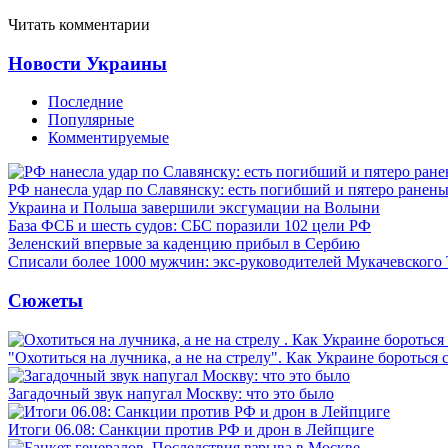
Читать комментарии
Новости Украины
Последние
Популярные
Комментируемые
РФ нанесла удар по Славянску: есть погибший и пятеро ранен
Украина и Польша завершили эксгумации на Волыни
База ФСБ и шесть судов: СБС поразили 102 цели РФ
Зеленский впервые за каденцию прибыл в Сербию
Списали более 1000 мужчин: экс-руководителей Мукачевского
Сюжеты
"Охотиться на лучника, а не на стрелу". Как Украине бороться 
Загадочный звук напугал Москву: что это было
Итоги 06.08: Санкции против РФ и дрон в Лейпциге