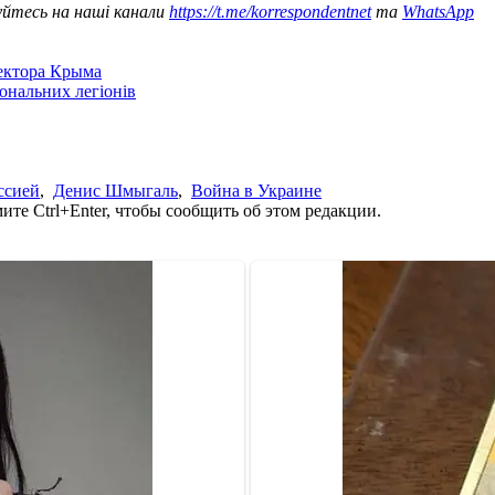
уйтесь на наші канали
https://t.me/korrespondentnet
та
WhatsApp
сектора Крыма
іональних легіонів
ссией
,
Денис Шмыгаль
,
Война в Украине
те Ctrl+Enter, чтобы сообщить об этом редакции.