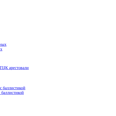
ых
 ТЦК арестовали
с баллистикой