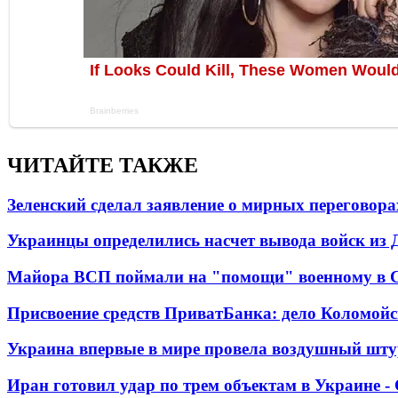
ЧИТАЙТЕ ТАКЖЕ
Зеленский сделал заявление о мирных переговора
Украинцы определились насчет вывода войск из 
Майора ВСП поймали на "помощи" военному в
Присвоение средств ПриватБанка: дело Коломойс
Украина впервые в мире провела воздушный шту
Иран готовил удар по трем объектам в Украине 