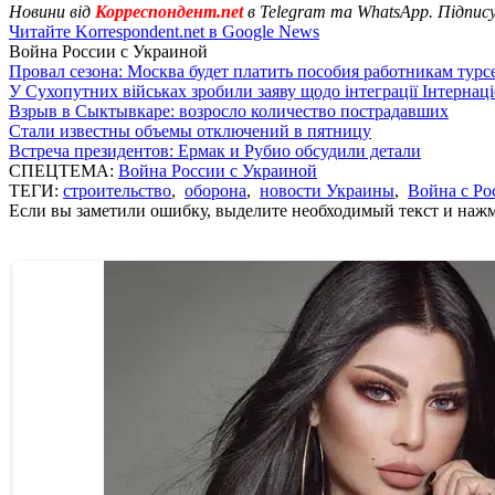
Новини від
Корреспондент.net
в Telegram та WhatsApp. Підпис
Читайте Korrespondent.net в Google News
Война России с Украиной
Провал сезона: Москва будет платить пособия работникам тур
У Сухопутних військах зробили заяву щодо інтеграції Інтернац
Взрыв в Сыктывкаре: возросло количество пострадавших
Стали известны объемы отключений в пятницу
Встреча президентов: Ермак и Рубио обсудили детали
СПЕЦТЕМА:
Война России с Украиной
ТЕГИ:
строительство
,
оборона
,
новости Украины
,
Война с Ро
Если вы заметили ошибку, выделите необходимый текст и нажми