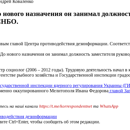
ндрей Коваленко
о нового назначения он занимал должнос
СНБО.
овым главой Центра противодействия дезинформации. Соответ
. До нового назначения он занимал должность заместителя руко
 социолог (2006 – 2012 годы). Трудовую деятельность начал в к
ентстве рыбного хозяйства и Государственной инспекции градос
сударственной инспекции ядерного регулирования Украины (Г
ременно оккупированного Мелитополя Ивана Федорова
главой За
тесь на наші канали
https://t.me/korrespondentnet
та
WhatsApp
иводействия дезинформации
те Ctrl+Enter, чтобы сообщить об этом редакции.