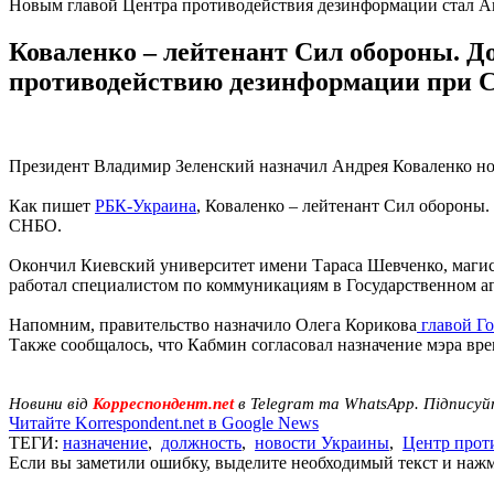
Новым главой Центра противодействия дезинформации стал А
Коваленко – лейтенант Сил обороны. Д
противодействию дезинформации при 
Президент Владимир Зеленский назначил Андрея Коваленко н
Как пишет
РБК-Украина
, Коваленко – лейтенант Сил обороны
СНБО.
Окончил Киевский университет имени Тараса Шевченко, магистр
работал специалистом по коммуникациям в Государственном аг
Напомним, правительство назначило Олега Корикова
главой Го
Также сообщалось, что Кабмин согласовал назначение мэра в
Новини від
Корреспондент.net
в Telegram та WhatsApp. Підписуй
Читайте Korrespondent.net в Google News
ТЕГИ:
назначение
,
должность
,
новости Украины
,
Центр прот
Если вы заметили ошибку, выделите необходимый текст и нажми