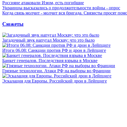
Россияне атаковали Изюм, есть погибшие
Украинцы высказались о продолжительности войны - опрос
Когда связь молчит - молчит вся бригада. Связисты просят по
Сюжеты
Загадочный звук напугал Москву: что это было
Итоги 06.08: Санкции против РФ и дрон в Лейпциге
Банкет генералов. Последствия взрыва в Москве
Грязные технологии. Атаки РФ на выборы во Франции
Эскалация для Европы. Российский дрон в Лейпциге