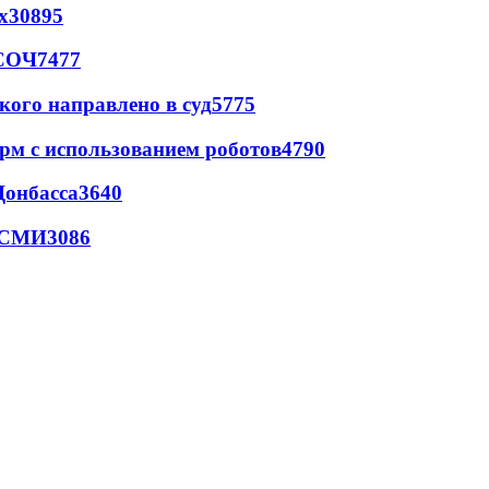
х
30895
 СОЧ
7477
кого направлено в суд
5775
рм с использованием роботов
4790
Донбасса
3640
- СМИ
3086