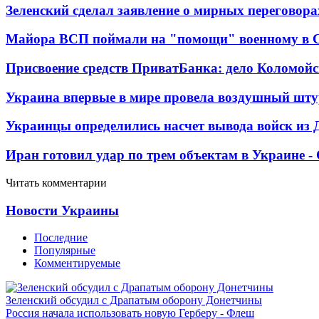
Зеленский сделал заявление о мирных переговора
Майора ВСП поймали на "помощи" военному в
Присвоение средств ПриватБанка: дело Коломойс
Украина впервые в мире провела воздушный шту
Украинцы определились насчет вывода войск из 
Иран готовил удар по трем объектам в Украине 
Читать комментарии
Новости Украины
Последние
Популярные
Комментируемые
Зеленский обсудил с Драпатым оборону Донетчины
Россия начала использовать новую Герберу - Флеш