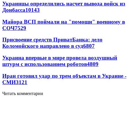
Украинцы определились насчет вывода войск из
Донбасса
10143
Майора ВСП поймали на "помощи" военному в
СОЧ
7529
Присвоение средств ПриватБанка: дело
Коломойского направлено в суд
6807
Украина впервые в мире провела воздушный
штурм с использованием роботов
4809
Иран готовил удар по трем объектам в Украине -
СМИ
3121
Читать комментарии