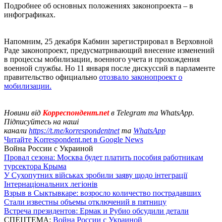
Подробнее об основных положениях законопроекта – в
инфографиках.
Напомним, 25 декабря Кабмин зарегистрировал в Верховной
Раде законопроект, предусматривающий внесение изменений
в процессы мобилизации, военного учета и прохождения
военной службы. Но 11 января после дискуссий в парламенте
правительство официально
отозвало законопроект о
мобилизации.
Новини від
Корреспондент.net
в Telegram та WhatsApp.
Підписуйтесь на наші
канали
https://t.me/korrespondentnet
та
WhatsApp
Читайте Korrespondent.net в Google News
Война России с Украиной
Провал сезона: Москва будет платить пособия работникам
турсектора Крыма
У Сухопутних військах зробили заяву щодо інтеграції
Інтернаціональних легіонів
Взрыв в Сыктывкаре: возросло количество пострадавших
Стали известны объемы отключений в пятницу
Встреча президентов: Ермак и Рубио обсудили детали
СПЕЦТЕМА:
Война России с Украиной