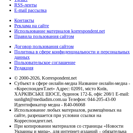
RSS-ленты
E-mail рассылка
Контакты
Реклама на сайте
Использование материалов korrespondent.net
Правила пользования сайтом
Договор пользования сайтом
Политика в сфере конфиденциальности и персональных
данных
Пользовательское соглашение
Редакция
© 2000-2026, Korrespondent.net
Субъект в сфере онлайн-медиа Название онлайн-медиа -
«КореспонденТ.net» Адрес: 02091, місто Київ,
ХАРКІВСЬКЕ ШОСЕ, будинок 172-Б, офіс 208/1 E-mail:
sunlight@mediadim.com.ua
Телефон: 044-205-43-00
Идентификатор медиа - R40-06068
Использование любых материалов, размещённых на
сайте, разрешается при условии ссылки на
Корреспондент.net.
При копировании материалов со страницы «Новости
Украины и мира», для интернет-изданий – обязательна