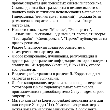
прямая открытая для поисковых систем гиперссылка.
Ссылка должна быть размещена в независимости от
полного либо частичного использования материалов.
Гиперссылка (для интернет- изданий) – должна быть
размещена в подзаголовке или в первом абзаце
материала.
Новости с пометками "Мнение", "Экспертиза",
"Заявление", "Регионы", "Деньги", "Власть", "Выборы",
"Тест-драйв", "Спецпроекты", "Промо" публикуются на
правах рекламы.
Раздел Спецпроекты создается совместно с
коммерческими партнерами.
Любое копирование, публикация, републикация и
другое распространение информации, которое содержит
ссылку на "Интерфакс-Украина", EPA / UPG, строго
воспрещается.
Владелец веб-страницы в разделе Я- Корреспондент
является автор публикации.
Любое копирование, перепечатка и воспроизведение
фотографий и/или аудиовизуальных материалов,
принадлежащих правообладателю Getty Images, строго
запрещено.
Материалы сайта korrespondent.net предназначены для
лиц старше 21 года (21+). Участие в азартных играх
может вызвать игровую зависимость. Соблюдайте