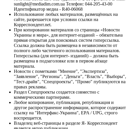
sunlight@mediadim.com.ua
Телефон: 044-205-43-00
Идентификатор медиа - R40-06068
Использование любых материалов, размещённых на
сайте, разрешается при условии ссылки на
Корреспондент.net.
При копировании материалов со страницы «Новости
Украины и мира», для интернет-изданий – обязательна
прямая открытая для поисковых систем гиперссылка.
Ссылка должна быть размещена в независимости от
полного либо частичного использования материалов.
Гиперссылка (для интернет- изданий) – должна быть
размещена в подзаголовке или в первом абзаце
материала.
Новости с пометками "Мнение", "Экспертиза",
"Заявление", "Регионы", "Деньги", "Власть", "Выборы",
"Тест-драйв", "Спецпроекты", "Промо" публикуются на
правах рекламы.
Раздел Спецпроекты создается совместно с
коммерческими партнерами.
Любое копирование, публикация, републикация и
другое распространение информации, которое содержит
ссылку на "Интерфакс-Украина", EPA / UPG, строго
воспрещается.
Владелец веб-страницы в разделе Я- Корреспондент
является автор публикации.