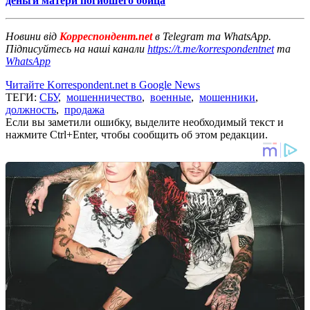
деньги матери погибшего бойца
Новини від
Корреспондент.net
в Telegram та WhatsApp.
Підписуйтесь на наші канали
https://t.me/korrespondentnet
та
WhatsApp
Читайте Korrespondent.net в Google News
ТЕГИ:
СБУ
,
мошенничество
,
военные
,
мошенники
,
должность
,
продажа
Если вы заметили ошибку, выделите необходимый текст и
нажмите Ctrl+Enter, чтобы сообщить об этом редакции.