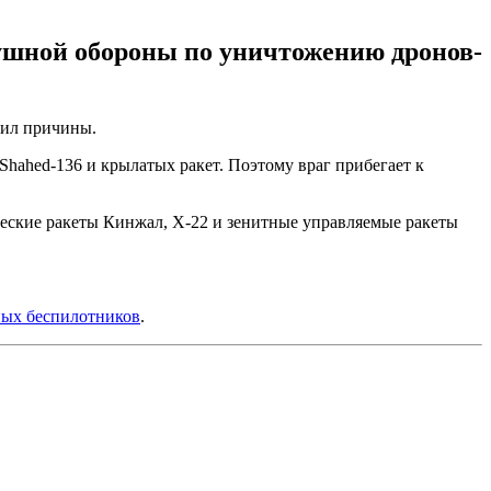
ушной обороны по уничтожению дронов-
нил причины.
ahed-136 и крылатых ракет. Поэтому враг прибегает к
ческие ракеты Кинжал, Х-22 и зенитные управляемые ракеты
рных беспилотников
.