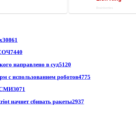
х
30861
 СОЧ
7440
кого направлено в суд
5120
рм с использованием роботов
4775
- СМИ
3071
triot начнет сбивать ракеты
2937