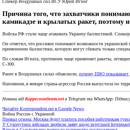
Спикер Воздушных сил ВСУ Юрий Игнат
Причина того, что захватчики понима
камикадзе и крылатых ракет, поэтому и
Войска РФ стали чаще атаковать Украину баллистикой. Спик
Он отметил, что россияне понимают возможности украинской 
применению баллистики, которую могут сбивать только специа
По словам Игната, противник чаще применяет ракеты, летящие
С-300.
Ранее в Воздушных силах объяснили,
почему ПВО показывает 
Напомним, в январе страна-агрессор Россия выпустила по те
Новини від
Корреспондент.net
в Telegram та WhatsApp. Підпис
Читайте Korrespondent.net в Google News
Война России с Украиной
Провал сезона: Москва будет платить пособия работникам тур
У Сухопутних військах зробили заяву щодо інтеграції Інтернац
Взрыв в Сыктывкаре: возросло количество пострадавших