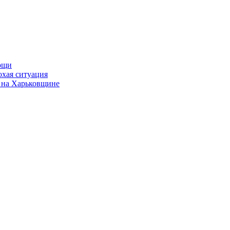
мощи
охая ситуация
 на Харьковщине