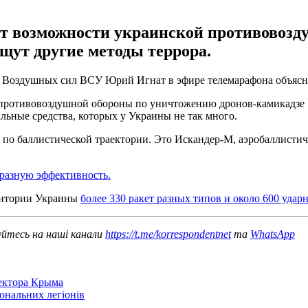
ют возможности украинской противовозд
щут другие методы террора.
ер Воздушных сил ВСУ Юрий Игнат в эфире телемарафона объяс
противовоздушной обороны по уничтожению дронов-камикадзе Sh
льные средства, которых у Украины не так много.
 по баллистической траектории. Это Искандер-М, аэробаллисти
разную эффективность.
рритории Украины
более 330 ракет разных типов и около 600 уда
уйтесь на наші канали
https://t.me/korrespondentnet
та
WhatsApp
сектора Крыма
іональних легіонів