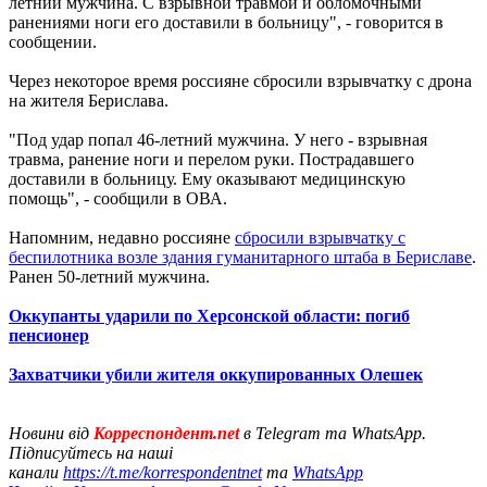
летний мужчина. С взрывной травмой и обломочными
ранениями ноги его доставили в больницу", - говорится в
сообщении.
Через некоторое время россияне сбросили взрывчатку с дрона
на жителя Берислава.
"Под удар попал 46-летний мужчина. У него - взрывная
травма, ранение ноги и перелом руки. Пострадавшего
доставили в больницу. Ему оказывают медицинскую
помощь", - сообщили в ОВА.
Напомним, недавно россияне
сбросили взрывчатку с
беспилотника возле здания гуманитарного штаба в Бериславе
.
Ранен 50-летний мужчина.
Оккупанты ударили по Херсонской области: погиб
пенсионер
Захватчики убили жителя оккупированных Олешек
Новини від
Корреспондент.net
в Telegram та WhatsApp.
Підписуйтесь на наші
канали
https://t.me/korrespondentnet
та
WhatsApp