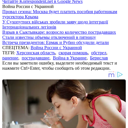
Читайте Korrespondent.net в Google News
Война России с Украиной
Провал сезона: Москва будет платить пособия работникам
турсектора Крыма
У Сухопутних військах зробили заяву щодо інтеграції
Інтернаціональних легіонів
Взрыв в Сыктывкаре: возросло количество пострадавших
Стали известны объемы отключений в пятницу
Встреча президентов: Ермак и Рубио обсудили детали
СПЕЦТЕМА:
Война России с Украиной
ТЕГИ:
Херсонская область
,
скорая помощь
,
обстрел
,
ранение
,
пострадавшие
,
Война в Украине
,
Берислав
Если вы заметили ошибку, выделите необходимый текст и
нажмите Ctrl+Enter, чтобы сообщить об этом редакции.