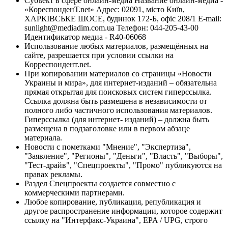
Субъект в сфере онлайн-медиа Название онлайн-медиа -
«КореспонденТ.net» Адрес: 02091, місто Київ,
ХАРКІВСЬКЕ ШОСЕ, будинок 172-Б, офіс 208/1 E-mail:
sunlight@mediadim.com.ua
Телефон: 044-205-43-00
Идентификатор медиа - R40-06068
Использование любых материалов, размещённых на
сайте, разрешается при условии ссылки на
Корреспондент.net.
При копировании материалов со страницы «Новости
Украины и мира», для интернет-изданий – обязательна
прямая открытая для поисковых систем гиперссылка.
Ссылка должна быть размещена в независимости от
полного либо частичного использования материалов.
Гиперссылка (для интернет- изданий) – должна быть
размещена в подзаголовке или в первом абзаце
материала.
Новости с пометками "Мнение", "Экспертиза",
"Заявление", "Регионы", "Деньги", "Власть", "Выборы",
"Тест-драйв", "Спецпроекты", "Промо" публикуются на
правах рекламы.
Раздел Спецпроекты создается совместно с
коммерческими партнерами.
Любое копирование, публикация, републикация и
другое распространение информации, которое содержит
ссылку на "Интерфакс-Украина", EPA / UPG, строго