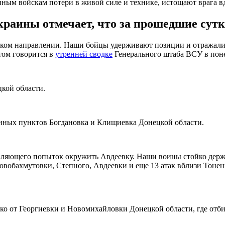
ым войскам потери в живой силе и технике, истощают врага в
раины отмечает, что за прошедшие сутк
вском направлении. Наши бойцы удерживают позиции и отражал
том говорится в
утренней сводке
Генерального штаба ВСУ в поне
цкой области.
нных пунктов Богдановка и Клищиевка Донецкой области.
вляющего попыток окружить Авдеевку. Наши воины стойко держа
Новобахмутовки, Степного, Авдеевки и еще 13 атак вблизи Тоне
 от Георгиевки и Новомихайловки Донецкой области, где отбит