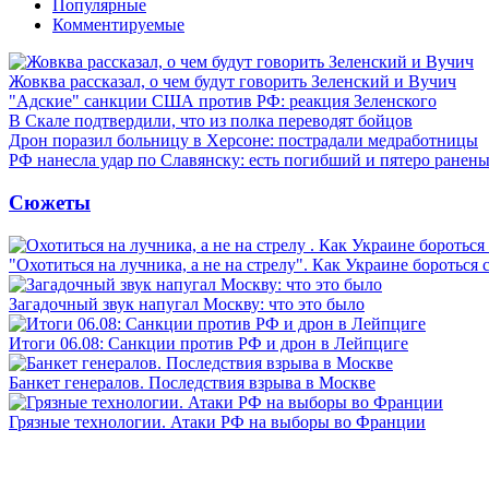
Популярные
Комментируемые
Жовква рассказал, о чем будут говорить Зеленский и Вучич
"Адские" санкции США против РФ: реакция Зеленского
В Скале подтвердили, что из полка переводят бойцов
Дрон поразил больницу в Херсоне: пострадали медработницы
РФ нанесла удар по Славянску: есть погибший и пятеро ранен
Сюжеты
"Охотиться на лучника, а не на стрелу". Как Украине бороться 
Загадочный звук напугал Москву: что это было
Итоги 06.08: Санкции против РФ и дрон в Лейпциге
Банкет генералов. Последствия взрыва в Москве
Грязные технологии. Атаки РФ на выборы во Франции