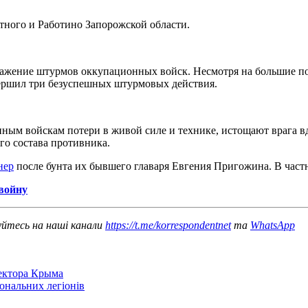
ного и Работино Запорожской области.
жение штурмов оккупационных войск. Несмотря на большие пот
ершил три безуспешных штурмовых действия.
ым войскам потери в живой силе и технике, истощают врага вд
го состава противника.
нер
после бунта их бывшего главаря Евгения Пригожина. В частн
войну
уйтесь на наші канали
https://t.me/korrespondentnet
та
WhatsApp
сектора Крыма
іональних легіонів