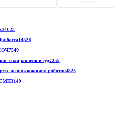
х
31025
Донбасса
14526
 СОЧ
7549
кого направлено в суд
7255
рм с использованием роботов
4825
- СМИ
3149