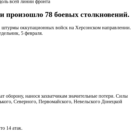
доль всей линии фронта
и произошло 78 боевых столкновений.
и штурмы оккупационных войск на Херсонском направлении.
дельник, 5 февраля.
т оборону, нанося захватчикам значительные потери. Силы
нького, Северного, Первомайского, Невельского Донецкой
о 14 атак.