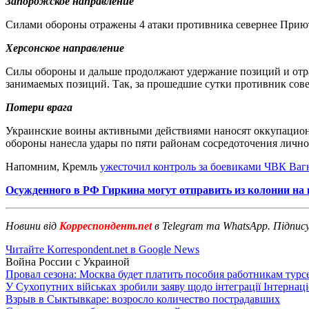
Запорожское направление
Силами обороны отражены 4 атаки противника севернее Приют
Херсонское направление
Силы обороны и дальше продолжают удержание позиций и отра
занимаемых позиций. Так, за прошедшие сутки противник сов
Потери врага
Украинские воины активными действиями наносят оккупационн
обороны нанесла удары по пяти районам сосредоточения лично
Напомним, Кремль
ужесточил контроль за боевиками ЧВК Ваг
Осужденного в РФ Гиркина могут отправить из колонии на 
Новини від
Корреспондент.net
в Telegram та WhatsApp. Підпис
Читайте Korrespondent.net в Google News
Война России с Украиной
Провал сезона: Москва будет платить пособия работникам тур
У Сухопутних військах зробили заяву щодо інтеграції Інтернац
Взрыв в Сыктывкаре: возросло количество пострадавших