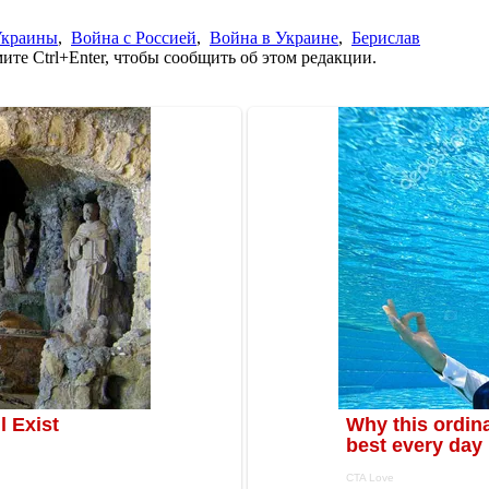
Украины
,
Война с Россией
,
Война в Украине
,
Берислав
те Ctrl+Enter, чтобы сообщить об этом редакции.