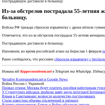
Пострадавшую доставили в больницу
Из-за обстрелов пострадала 55-летняя 
больницу.
Войска РФ трижды сбросили взрывчатку с дрона вблизи гумани
Отмечается, что из-за обстрелов пострадала 55-летняя женщина.
Пострадавшую доставили в больницу.
Напомним, во время российской атаки на Берислав 1 февраля
п
Ранее сообщалось, что россияне
сбросили взрывчатку с беспил
Новини від
Корреспондент.net
в Telegram та WhatsApp. Підпис
Читайте Korrespondent.net в Google News
Война России с Украиной
Провал сезона: Москва будет платить пособия работникам тур
У Сухопутних військах зробили заяву щодо інтеграції Інтернац
Взрыв в Сыктывкаре: возросло количество пострадавших
Стали известны объемы отключений в пятницу
Встреча президентов: Ермак и Рубио обсудили детали