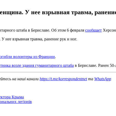
женщина. У нее взрывная травма, ранени
тарного штаба в Бериславе. Об этом 6 февраля
сообщает
Херсон
 У нее взрывная травма, ранение рук и ног.
огибли волонтеры из Франции
.
отника возле здания гуманитарного штаба
в Бериславе. Ранен 50
уйтесь на наші канали
https://t.me/korrespondentnet
та
WhatsApp
сектора Крыма
іональних легіонів