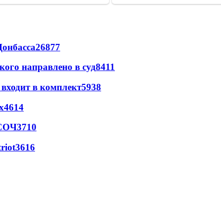
Донбасса
26877
кого направлено в суд
8411
 входит в комплект
5938
х
4614
 СОЧ
3710
riot
3616