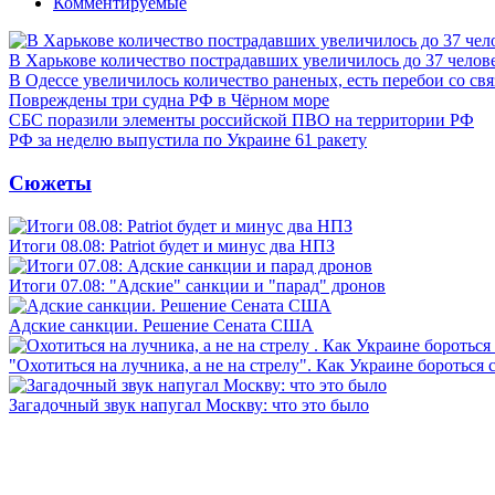
Комментируемые
В Харькове количество пострадавших увеличилось до 37 челов
В Одессе увеличилось количество раненых, есть перебои со св
Повреждены три судна РФ в Чёрном море
СБС поразили элементы российской ПВО на территории РФ
РФ за неделю выпустила по Украине 61 ракету
Сюжеты
Итоги 08.08: Patriot будет и минус два НПЗ
Итоги 07.08: "Адские" санкции и "парад" дронов
Адские санкции. Решение Сената США
"Охотиться на лучника, а не на стрелу". Как Украине бороться 
Загадочный звук напугал Москву: что это было