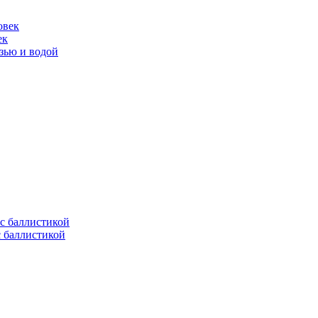
ек
язью и водой
с баллистикой