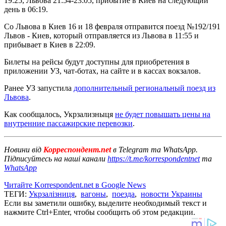
19:25, Львова 21:54-23:05, прибытие в Киев на следующий
день в 06:19.
Со Львова в Киев 16 и 18 февраля отправится поезд №192/191
Львов - Киев, который отправляется из Львова в 11:55 и
прибывает в Киев в 22:09.
Билеты на рейсы будут доступны для приобретения в
приложении УЗ, чат-ботах, на сайте и в кассах вокзалов.
Ранее УЗ запустила
дополнительный региональный поезд из
Львова
.
Как сообщалось, Укрзализныця
не будет повышать цены на
внутренние пассажирские перевозки
.
Новини від
Корреспондент.net
в Telegram та WhatsApp.
Підписуйтесь на наші канали
https://t.me/korrespondentnet
та
WhatsApp
Читайте Korrespondent.net в Google News
ТЕГИ:
Укрзалізниця
,
вагоны
,
поезда
,
новости Украины
Если вы заметили ошибку, выделите необходимый текст и
нажмите Ctrl+Enter, чтобы сообщить об этом редакции.