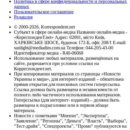
Политика в сфере конфиденциальности и персональных
данных
Пользовательское соглашение
Редакция
© 2000-2026, Korrespondent.net
Субъект в сфере онлайн-медиа Название онлайн-медиа -
«КореспонденТ.net» Адрес: 02091, місто Київ,
ХАРКІВСЬКЕ ШОСЕ, будинок 172-Б, офіс 208/1 E-mail:
sunlight@mediadim.com.ua
Телефон: 044-205-43-00
Идентификатор медиа - R40-06068
Использование любых материалов, размещённых на
сайте, разрешается при условии ссылки на
Корреспондент.net.
При копировании материалов со страницы «Новости
Украины и мира», для интернет-изданий – обязательна
прямая открытая для поисковых систем гиперссылка.
Ссылка должна быть размещена в независимости от
полного либо частичного использования материалов.
Гиперссылка (для интернет- изданий) – должна быть
размещена в подзаголовке или в первом абзаце
материала.
Новости с пометками "Мнение", "Экспертиза",
"Заявление", "Регионы", "Деньги", "Власть", "Выборы",
"Тест-драйв", "Спецпроекты", "Промо" публикуются на