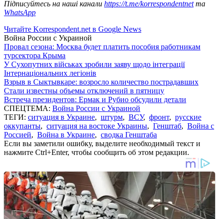
Підписуйтесь на наші канали
https://t.me/korrespondentnet
та
WhatsApp
Читайте Korrespondent.net в Google News
Война России с Украиной
Провал сезона: Москва будет платить пособия работникам
турсектора Крыма
У Сухопутних військах зробили заяву щодо інтеграції
Інтернаціональних легіонів
Взрыв в Сыктывкаре: возросло количество пострадавших
Стали известны объемы отключений в пятницу
Встреча президентов: Ермак и Рубио обсудили детали
СПЕЦТЕМА:
Война России с Украиной
ТЕГИ:
ситуация в Украине
,
штурм
,
ВСУ
,
фронт
,
русские
оккупанты
,
ситуация на востоке Украины
,
Генштаб
,
Война с
Россией
,
Война в Украине
,
сводка Генштаба
Если вы заметили ошибку, выделите необходимый текст и
нажмите Ctrl+Enter, чтобы сообщить об этом редакции.