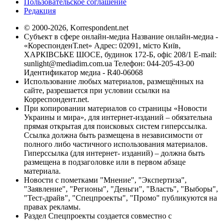
Пользовательское соглашение
Редакция
© 2000-2026, Korrespondent.net
Субъект в сфере онлайн-медиа Название онлайн-медиа -
«КореспонденТ.net» Адрес: 02091, місто Київ,
ХАРКІВСЬКЕ ШОСЕ, будинок 172-Б, офіс 208/1 E-mail:
sunlight@mediadim.com.ua
Телефон: 044-205-43-00
Идентификатор медиа - R40-06068
Использование любых материалов, размещённых на
сайте, разрешается при условии ссылки на
Корреспондент.net.
При копировании материалов со страницы «Новости
Украины и мира», для интернет-изданий – обязательна
прямая открытая для поисковых систем гиперссылка.
Ссылка должна быть размещена в независимости от
полного либо частичного использования материалов.
Гиперссылка (для интернет- изданий) – должна быть
размещена в подзаголовке или в первом абзаце
материала.
Новости с пометками "Мнение", "Экспертиза",
"Заявление", "Регионы", "Деньги", "Власть", "Выборы",
"Тест-драйв", "Спецпроекты", "Промо" публикуются на
правах рекламы.
Раздел Спецпроекты создается совместно с