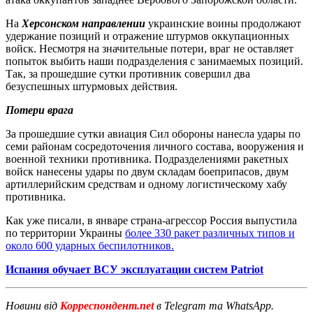
На
Херсонском направлении
украинские воины продолжают
удержание позиций и отражение штурмов оккупационных
войск. Несмотря на значительные потери, враг не оставляет
попыток выбить наши подразделения с занимаемых позиций.
Так, за прошедшие сутки противник совершил два
безуспешных штурмовых действия.
Потери врага
За прошедшие сутки авиация Сил обороны нанесла удары по
семи районам сосредоточения личного состава, вооружения и
военной техники противника. Подразделениями ракетных
войск нанесены удары по двум складам боеприпасов, двум
артиллерийским средствам и одному логистическому хабу
противника.
Как уже писали, в январе страна-агрессор Россия выпустила
по территории Украины
более 330 ракет различных типов и
около 600 ударных беспилотников.
Испания обучает ВСУ эксплуатации систем Patriot
Новини від
Корреспондент.net
в Telegram та WhatsApp.