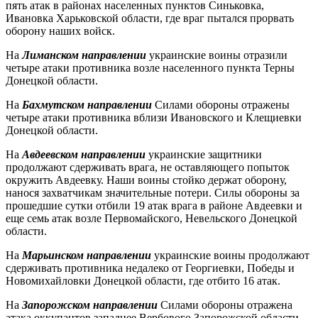
пять атак в районах населенных пунктов Синьковка,
Ивановка Харьковской области, где враг пытался прорвать
оборону наших войск.
На
Лиманском направлении
украинские воины отразили
четыре атаки противника возле населенного пункта Терны
Донецкой области.
На
Бахмутском направлении
Силами обороны отражены
четыре атаки противника вблизи Ивановского и Клещиевки
Донецкой области.
На
Авдеевском направлении
украинские защитники
продолжают сдерживать врага, не оставляющего попыток
окружить Авдеевку. Наши воины стойко держат оборону,
нанося захватчикам значительные потери. Силы обороны за
прошедшие сутки отбили 19 атак врага в районе Авдеевки и
еще семь атак возле Первомайского, Невельского Донецкой
области.
На
Марьинском направлении
украинские воины продолжают
сдерживать противника недалеко от Георгиевки, Победы и
Новомихайловки Донецкой области, где отбито 16 атак.
На
Запорожском направлении
Силами обороны отражена
атака оккупантов западнее Вербового Запорожской области.