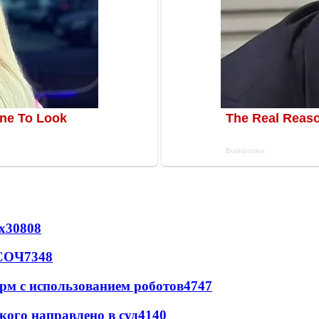
х
30808
 СОЧ
7348
рм с использованием роботов
4747
кого направлено в суд
4140