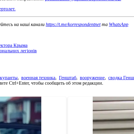
ртолет.
уйтесь на наші канали
https://t.me/korrespondentnet
та
WhatsApp
сектора Крыма
іональних легіонів
ккупанты
,
военная техника
,
Генштаб
,
вооружение
,
сводка Генш
те Ctrl+Enter, чтобы сообщить об этом редакции.