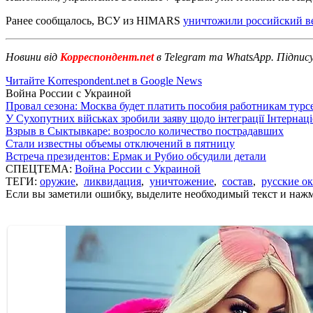
Ранее сообщалось, ВСУ из HIMARS
уничтожили российский ве
Новини від
Корреспондент.net
в Telegram та WhatsApp. Підпис
Читайте Korrespondent.net в Google News
Война России с Украиной
Провал сезона: Москва будет платить пособия работникам тур
У Сухопутних військах зробили заяву щодо інтеграції Інтернац
Взрыв в Сыктывкаре: возросло количество пострадавших
Стали известны объемы отключений в пятницу
Встреча президентов: Ермак и Рубио обсудили детали
СПЕЦТЕМА:
Война России с Украиной
ТЕГИ:
оружие
,
ликвидация
,
уничтожение
,
состав
,
русские о
Если вы заметили ошибку, выделите необходимый текст и нажми