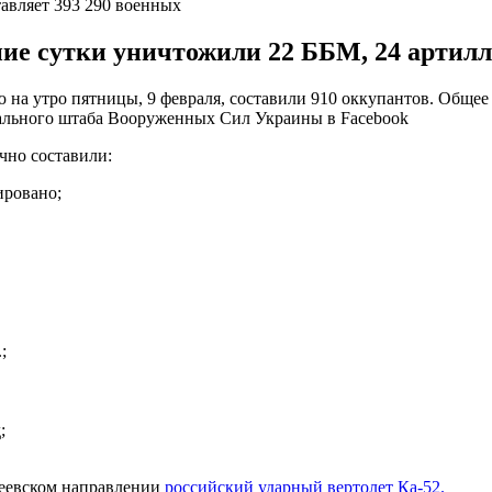
тавляет 393 290 военных
е сутки уничтожили 22 ББМ, 24 артилле
 на утро пятницы, 9 февраля, составили 910 оккупантов. Общее
льного штаба Вооруженных Сил Украины в Facebook
чно составили:
ировано;
;
;
деевском направлении
российский ударный вертолет Ка-52.