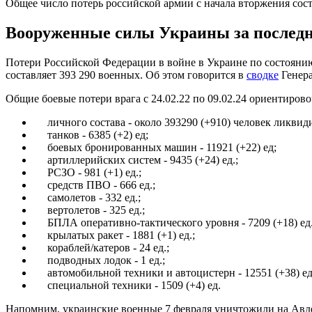
Общее число потерь российской армии с начала вторжения сос
Вооруженные силы Украины за последни
Потери Российской Федерации в войне в Украине по состоянию
составляет 393 290 военных. Об этом говорится в
сводке
Генера
Общие боевые потери врага с 24.02.22 по 09.02.24 ориентирово
личного состава - около 393290 (+910) человек ликвид
танков - 6385 (+2) ед;
боевых бронированных машин - 11921 (+22) ед;
артиллерийских систем - 9435 (+24) ед.;
РСЗО - 981 (+1) ед.;
средств ПВО - 666 ед.;
самолетов - 332 ед.;
вертолетов - 325 ед.;
БПЛА оперативно-тактического уровня - 7209 (+18) ед.
крылатых ракет - 1881 (+1) ед.;
кораблей/катеров - 24 ед.;
подводных лодок - 1 ед.;
автомобильной техники и автоцистерн - 12551 (+38) ед
специальной техники - 1509 (+4) ед.
Напомним, украинские военные 7 февраля уничтожили на Ав