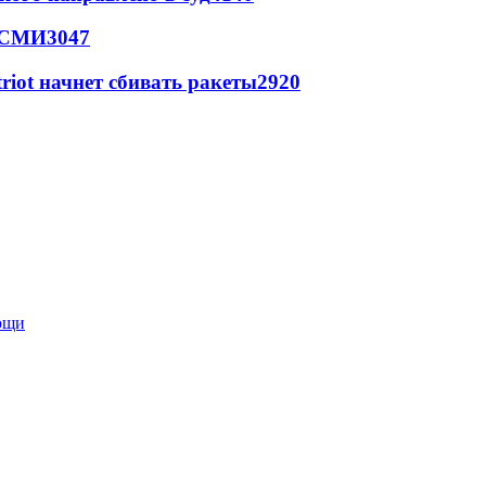
- СМИ
3047
triot начнет сбивать ракеты
2920
мощи