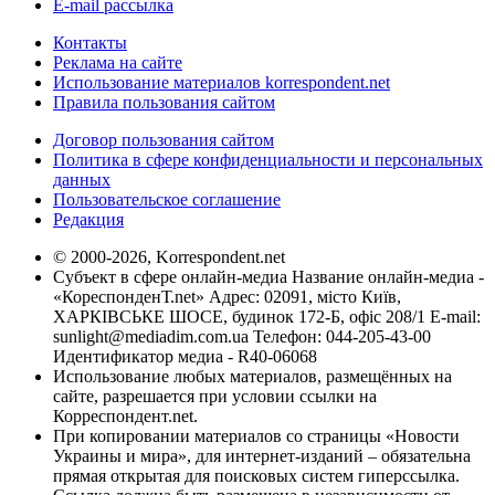
E-mail рассылка
Контакты
Реклама на сайте
Использование материалов korrespondent.net
Правила пользования сайтом
Договор пользования сайтом
Политика в сфере конфиденциальности и персональных
данных
Пользовательское соглашение
Редакция
© 2000-2026, Korrespondent.net
Субъект в сфере онлайн-медиа Название онлайн-медиа -
«КореспонденТ.net» Адрес: 02091, місто Київ,
ХАРКІВСЬКЕ ШОСЕ, будинок 172-Б, офіс 208/1 E-mail:
sunlight@mediadim.com.ua
Телефон: 044-205-43-00
Идентификатор медиа - R40-06068
Использование любых материалов, размещённых на
сайте, разрешается при условии ссылки на
Корреспондент.net.
При копировании материалов со страницы «Новости
Украины и мира», для интернет-изданий – обязательна
прямая открытая для поисковых систем гиперссылка.