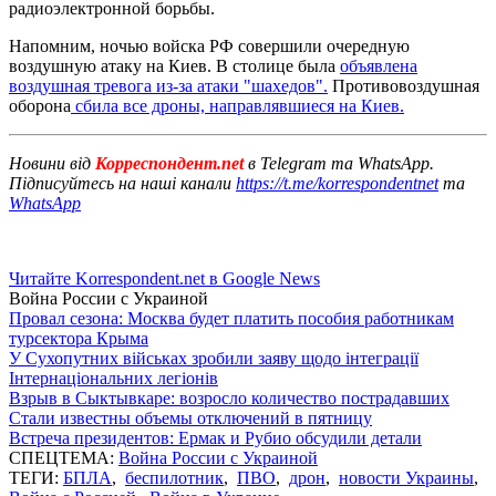
радиоэлектронной борьбы.
Напомним, ночью войска РФ совершили очередную
воздушную атаку на Киев. В столице была
объявлена
воздушная тревога из-за атаки "шахедов".
Противовоздушная
оборона
сбила все дроны, направлявшиеся на Киев.
Новини від
Корреспондент.net
в Telegram та WhatsApp.
Підписуйтесь на наші канали
https://t.me/korrespondentnet
та
WhatsApp
Читайте Korrespondent.net в Google News
Война России с Украиной
Провал сезона: Москва будет платить пособия работникам
турсектора Крыма
У Сухопутних військах зробили заяву щодо інтеграції
Інтернаціональних легіонів
Взрыв в Сыктывкаре: возросло количество пострадавших
Стали известны объемы отключений в пятницу
Встреча президентов: Ермак и Рубио обсудили детали
СПЕЦТЕМА:
Война России с Украиной
ТЕГИ:
БПЛА
,
беспилотник
,
ПВО
,
дрон
,
новости Украины
,