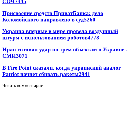
СОЧ
7445
Присвоение средств ПриватБанка: дело
Коломойского направлено в суд
5260
Украина впервые в мире провела воздушный
штурм с использованием роботов
4778
Иран готовил удар по трем объектам в Украине -
СМИ
3071
В Fire Point сказали, когда украинский аналог
Patriot начнет сбивать ракеты
2941
Читать комментарии