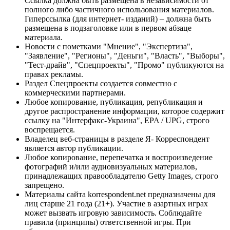
Ссылка должна быть размещена в независимости от
полного либо частичного использования материалов.
Гиперссылка (для интернет- изданий) – должна быть
размещена в подзаголовке или в первом абзаце
материала.
Новости с пометками "Мнение", "Экспертиза",
"Заявление", "Регионы", "Деньги", "Власть", "Выборы",
"Тест-драйв", "Спецпроекты", "Промо" публикуются на
правах рекламы.
Раздел Спецпроекты создается совместно с
коммерческими партнерами.
Любое копирование, публикация, републикация и
другое распространение информации, которое содержит
ссылку на "Интерфакс-Украина", EPA / UPG, строго
воспрещается.
Владелец веб-страницы в разделе Я- Корреспондент
является автор публикации.
Любое копирование, перепечатка и воспроизведение
фотографий и/или аудиовизуальных материалов,
принадлежащих правообладателю Getty Images, строго
запрещено.
Материалы сайта korrespondent.net предназначены для
лиц старше 21 года (21+). Участие в азартных играх
может вызвать игровую зависимость. Соблюдайте
правила (принципы) ответственной игры. При