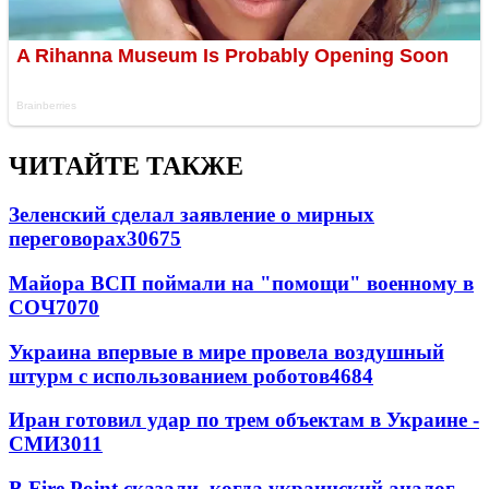
ЧИТАЙТЕ ТАКЖЕ
Зеленский сделал заявление о мирных
переговорах
30675
Майора ВСП поймали на "помощи" военному в
СОЧ
7070
Украина впервые в мире провела воздушный
штурм с использованием роботов
4684
Иран готовил удар по трем объектам в Украине -
СМИ
3011
В Fire Point сказали, когда украинский аналог