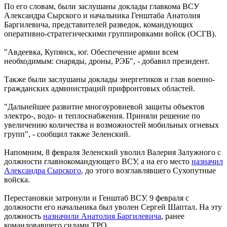
По его словам, были заслушаны доклады главкома ВСУ
Александра Сырского и начальника Генштаба Анатолия
Баргилевича, представителей разведок, командующих
оперативно-стратегическими группировками войск (ОСГВ).
"Авдеевка, Купянск, юг. Обеспечение армии всем
необходимым: снаряды, дроны, РЭБ", - добавил президент.
Также были заслушаны доклады энергетиков и глав военно-
гражданских администраций прифронтовых областей.
"Дальнейшее развитие многоуровневой защиты объектов
электро-, водо- и теплоснабжения. Приняли решение по
увеличению количества и возможностей мобильных огневых
групп", - сообщил также Зеленский.
Напомним, 8 февраля Зеленский уволил Валерия Залужного с
должности главнокомандующего ВСУ, а на его место
назначил
Александра Сырского
, до этого возглавлявшего Сухопутные
войска.
Перестановки затронули и Генштаб ВСУ. 9 февраля с
должности его начальника был уволен Сергей Шаптал. На эту
должность
назначили Анатолия Баргилевича
, ранее
командовавшего силами ТРО.