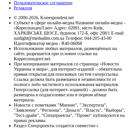
Пользовательское соглашение
Редакция
© 2000-2026, Korrespondent.net
Субъект в сфере онлайн-медиа Название онлайн-медиа -
«КореспонденТ.net» Адрес: 02091, місто Київ,
ХАРКІВСЬКЕ ШОСЕ, будинок 172-Б, офіс 208/1 E-mail:
sunlight@mediadim.com.ua
Телефон: 044-205-43-00
Идентификатор медиа - R40-06068
Использование любых материалов, размещённых на
сайте, разрешается при условии ссылки на
Корреспондент.net.
При копировании материалов со страницы «Новости
Украины и мира», для интернет-изданий – обязательна
прямая открытая для поисковых систем гиперссылка.
Ссылка должна быть размещена в независимости от
полного либо частичного использования материалов.
Гиперссылка (для интернет- изданий) – должна быть
размещена в подзаголовке или в первом абзаце
материала.
Новости с пометками "Мнение", "Экспертиза",
"Заявление", "Регионы", "Деньги", "Власть", "Выборы",
"Тест-драйв", "Спецпроекты", "Промо" публикуются на
правах рекламы.
Раздел Спецпроекты создается совместно с