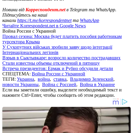
Новини від
Корреспондент.net
в Telegram та WhatsApp.
Підписуйтесь на наші
канали
https://t.me/korrespondentnet
та
WhatsApp
Читайте Korrespondent.net в Google News
Война России с Украиной
Провал сезона: Москва будет платить пособия работникам
турсектора Крыма
У Сухопутних військах зробили заяву щодо інтеграції
Інтернаціональних легіонів
Взрыв в Сыктывкаре: возросло количество пострадавших
Стали известны объемы отключений в пятницу
Встреча президентов: Ермак и Рубио обсудили детали
СПЕЦТЕМА:
Война России с Украиной
ТЕГИ:
Украина
,
война
,
ставка
,
Владимир Зеленский
,
новости Украины
,
Война с Россией
,
Война в Украине
Если вы заметили ошибку, выделите необходимый текст и
нажмите Ctrl+Enter, чтобы сообщить об этом редакции.