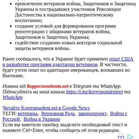
привлечение ветеранов войны, Защитников и Защитниц
Украины и пострадавших участников Революции
Достоинства к национально-патриотическому
воспитанию;
создание условий для формирования программ
реинтеграции с общинами ветеранов войны,
Защитников и Защитниц Украины;
содействие созданию новых векторов социальной
защиты ветеранов войны.
Ранее сообщалось, что в Украине будет применен
опыт США
в разработке программ адаптации ветеранов
. В частности,
будет учтен опыт по адаптации американцев, воевавших во
Вьетнаме.
Новини від
Корреспондент.net
в Telegram та WhatsApp.
Підписуйтесь на наші канали
https://t.me/korrespondentnet
та
WhatsApp
Читайте Korrespondent.net в Google News
ТЕГИ:
ветераны
,
Верховная Рада
,
законопроект
,
Война с
Россией
,
Война в Украине
Если вы заметили ошибку, выделите необходимый текст и
нажмите Ctrl+Enter, чтобы сообщить об этом редакции.