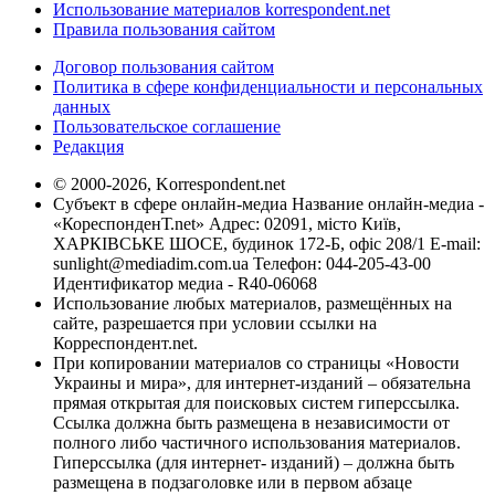
Использование материалов korrespondent.net
Правила пользования сайтом
Договор пользования сайтом
Политика в сфере конфиденциальности и персональных
данных
Пользовательское соглашение
Редакция
© 2000-2026, Korrespondent.net
Субъект в сфере онлайн-медиа Название онлайн-медиа -
«КореспонденТ.net» Адрес: 02091, місто Київ,
ХАРКІВСЬКЕ ШОСЕ, будинок 172-Б, офіс 208/1 E-mail:
sunlight@mediadim.com.ua
Телефон: 044-205-43-00
Идентификатор медиа - R40-06068
Использование любых материалов, размещённых на
сайте, разрешается при условии ссылки на
Корреспондент.net.
При копировании материалов со страницы «Новости
Украины и мира», для интернет-изданий – обязательна
прямая открытая для поисковых систем гиперссылка.
Ссылка должна быть размещена в независимости от
полного либо частичного использования материалов.
Гиперссылка (для интернет- изданий) – должна быть
размещена в подзаголовке или в первом абзаце