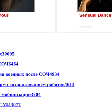
х
30005
 СОЧ
6464
ия военных после СОЧ
4934
рм с использованием роботов
4613
т мобилизации
3704
- СМИ
3077