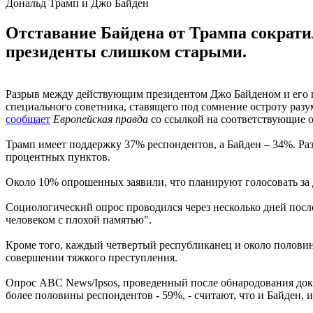
Дональд Трамп и Джо Байден
Отставание Байдена от Трампа сократи
президенты слишком старыми.
Разрыв между действующим президентом Джо Байденом и его 
специального советника, ставящего под сомнение остроту разум
сообщает
Европейская правда
со ссылкой на соответствующие оп
Трамп имеет поддержку 37% респондентов, а Байден – 34%. Раз
процентных пунктов.
Около 10% опрошенных заявили, что планируют голосовать за др
Социологический опрос проводился через несколько дней посл
человеком с плохой памятью".
Кроме того, каждый четвертый республиканец и около половин
совершении тяжкого преступления.
Опрос ABC News/Ipsos, проведенный после обнародования докл
более половины респондентов - 59%, - считают, что и Байден, 