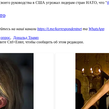
 своего руководства в США угрожал лидерам стран НАТО, что "
б
АТО
уйтесь на наші канали
https://t.me/korrespondentnet
та
WhatsApp
,
опрос
,
Дональд Трамп
те Ctrl+Enter, чтобы сообщить об этом редакции.