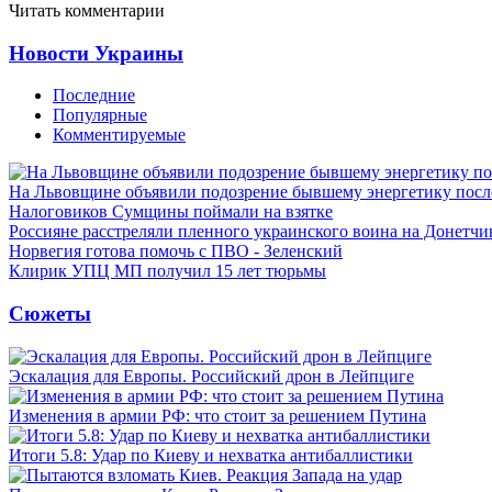
Читать комментарии
Новости Украины
Последние
Популярные
Комментируемые
На Львовщине объявили подозрение бывшему энергетику посл
Налоговиков Сумщины поймали на взятке
Россияне расстреляли пленного украинского воина на Донетчи
Норвегия готова помочь с ПВО - Зеленский
Клирик УПЦ МП получил 15 лет тюрьмы
Сюжеты
Эскалация для Европы. Российский дрон в Лейпциге
Изменения в армии РФ: что стоит за решением Путина
Итоги 5.8: Удар по Киеву и нехватка антибаллистики