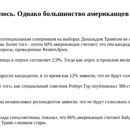
лось. Однако большинство американцев 
потенциальным соперником на выборах Дональдом Трампом не с
а. Более того - почти 60% американцев считают, что оба кандид
росы, проведенные Reuters/Ipsos.
ница в опросе составляет 2,9%. Тогда как опрос в прошлом меся
угих кандидатов, в то время как 12% заявили, что не будут голо
е того, как специальный советник Роберт Гур опубликовал 388-
ы независимых респондентов заявили, что не будут голосовать з
ада спецсоветника, показал, что 86% американцев считают Бай
и Трамп слишком стары.