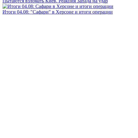
Пытаются взломать Киев. Реакция Запада на удар
Итоги 04.08: "Сафари" в Херсоне и итоги операции