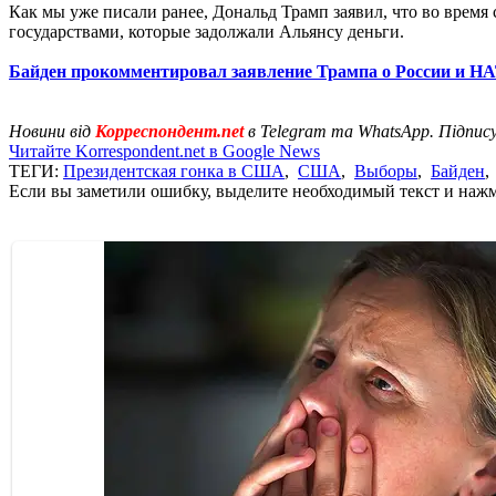
Как мы уже писали ранее, Дональд Трамп заявил, что во время
государствами, которые задолжали Альянсу деньги.
Байден прокомментировал заявление Трампа о России и Н
Новини від
Корреспондент.net
в Telegram та WhatsApp. Підпис
Читайте Korrespondent.net в Google News
ТЕГИ:
Президентская гонка в США
,
США
,
Выборы
,
Байден
Если вы заметили ошибку, выделите необходимый текст и нажми