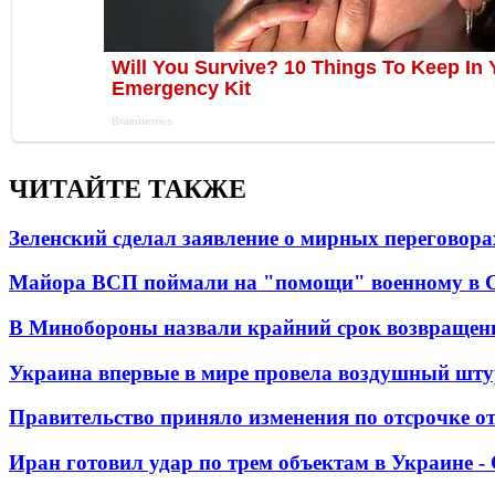
ЧИТАЙТЕ ТАКЖЕ
Зеленский сделал заявление о мирных переговора
Майора ВСП поймали на "помощи" военному в
В Минобороны назвали крайний срок возвращен
Украина впервые в мире провела воздушный шту
Правительство приняло изменения по отсрочке о
Иран готовил удар по трем объектам в Украине 